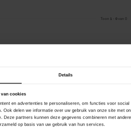
Toon
1
-
0
van 0
Meld je aa
aankoop? Bekijk dan de klantenservice
Details
Blijf op de hoo
telde vragen. Staat jouw vraag er niet
ontact met ons kunt opnemen.
 van cookies
inkel
ent en advertenties te personaliseren, om functies voor social
. Ook delen we informatie over uw gebruik van onze site met on
e. Deze partners kunnen deze gegevens combineren met andere i
erzameld op basis van uw gebruik van hun services.