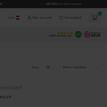
d!
+80.000
tevreden klanten
0
Mijn account
Verlanglijst
EUR
9.3
1808
beoordelingen
Toon:
evonden!
KELEN