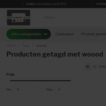
Gratis
verzending vanaf €50,-
Achter
Alle categorieën
Cadeaubon
iProteqt garant
Home
/
Tags
/
woood
Producten getagd met woood
0
Pro
Prijs
Min
Max