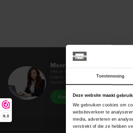
Meer informatie
Heb je vragen over onze artikelen of jouw 
Toestemming
pagina. Daar staan antwoorden op veel ges
tussen? Dan staat er ook vermeld hoe je c
Deze website maakt gebruik
Klantenservice
De Woon W
We gebruiken cookies om cont
websiteverkeer te analyseren
9,3
media, adverteren en analys
verstrekt of die ze hebben v