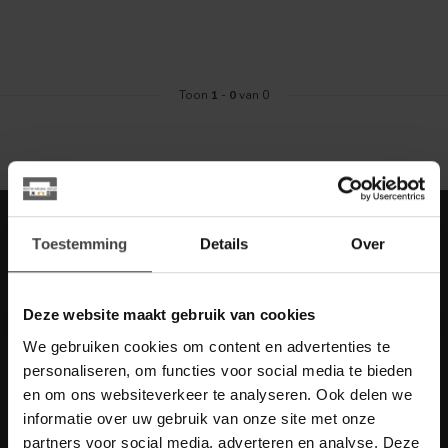
Toon
1
-
0
van 0
Meld je aan voor onze nieuwbrief met
Toestemming
Details
Over
scherpe acties
Blijf op de hoogte van onze actuele aanbiedingen
Deze website maakt gebruik van cookies
We gebruiken cookies om content en advertenties te
personaliseren, om functies voor social media te bieden
en om ons websiteverkeer te analyseren. Ook delen we
Meer informatie
informatie over uw gebruik van onze site met onze
Heb je vragen over onze artikelen of jouw aankoop? Bekijk dan
de klantenservice pagina. Daar staan antwoorden op veel
partners voor social media, adverteren en analyse. Deze