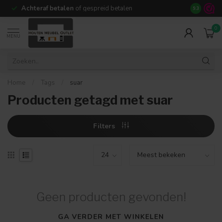
Achteraf betalen
of gespreid betalen
14 dagen b
9.3
0
MENU
Home
/
Tags
/
suar
Producten getagd met suar
Filters
Geen producten gevonden!
GA VERDER MET WINKELEN