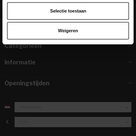
info@houtenmeubeloutlet.nl
Selectie toestaan
KVK nummer:
67984495
btw-nummer:
NL857253633B01
Weigeren
Categorieën
Informatie
Openingstijden
€