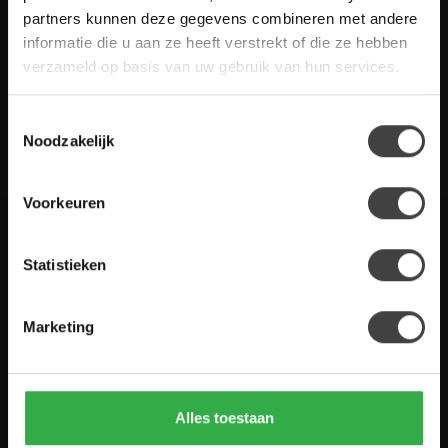
gestelde vragen. Staat jouw vraag er niet tussen? Dan staat er
partners kunnen deze gegevens combineren met andere
ook vermeld hoe je contact met ons kunt opnemen.
informatie die u aan ze heeft verstrekt of die ze hebben
verzameld op basis van uw gebruik van hun services.
Klantenservice
Toestemmingsselectie
De Woon Winkel
Noodzakelijk
Voorkeuren
Houten Meubel Outlet
Statistieken
Kwaliteitsmeubelen voor dumpprijzen
Marketing
Zandwilg 21
1731 LS Winkel
Nederland
Alles toestaan
0224-850 926