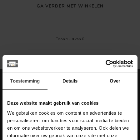
GA VERDER MET WINKELEN
Toon
1
-
0
van 0
Meld je aan voor onze nieuwbrief met
Toestemming
Details
Over
scherpe acties
Blijf op de hoogte van onze actuele aanbiedingen
Deze website maakt gebruik van cookies
We gebruiken cookies om content en advertenties te
personaliseren, om functies voor social media te bieden
en om ons websiteverkeer te analyseren. Ook delen we
Meer informatie
informatie over uw gebruik van onze site met onze