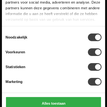
Heb je vragen over onze artikelen of jouw aankoop? Bekijk dan
partners voor social media, adverteren en analyse. Deze
de klantenservice pagina. Daar staan antwoorden op veel
partners kunnen deze gegevens combineren met andere
gestelde vragen. Staat jouw vraag er niet tussen? Dan staat er
informatie die u aan ze heeft verstrekt of die ze hebben
ook vermeld hoe je contact met ons kunt opnemen.
verzameld op basis van uw gebruik van hun services.
Klantenservice
Toestemmingsselectie
Noodzakelijk
De Woon Winkel
Voorkeuren
Statistieken
Houten Meubel Outlet
Kwaliteitsmeubelen voor dumpprijzen
Marketing
Zandwilg 21
1731 LS Winkel
Nederland
Alles toestaan