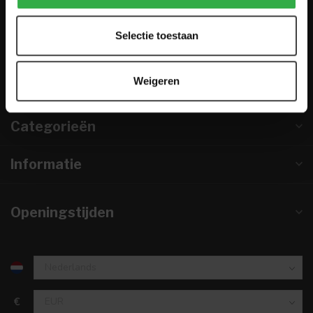
0224-850 926
Selectie toestaan
info@houtenmeubeloutlet.nl
KVK nummer:
67984495
Weigeren
btw-nummer:
NL857253633B01
Categorieën
Informatie
Openingstijden
€