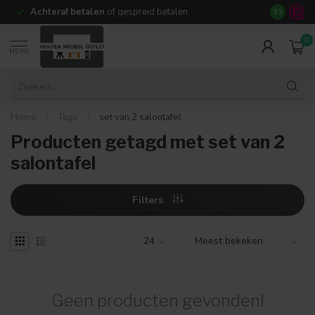
Achteraf betalen
of gespreid betalen
14 dagen b
9.3
0
MENU
Home
/
Tags
/
set van 2 salontafel
Producten getagd met set van 2
salontafel
Filters
Geen producten gevonden!