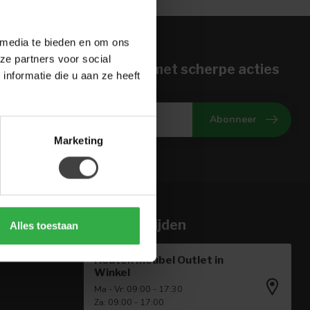
 media te bieden en om ons
ze partners voor social
n voor onze nieuwbrief met scherpe acties
nformatie die u aan ze heeft
gte van onze actuele aanbiedingen
Abonneer
Marketing
Openingstijden
Alles toestaan
Houten Meubel Outlet in
Winkel
Ma - Vr: 09:00 - 17:30
Za: 09:00 - 17:00