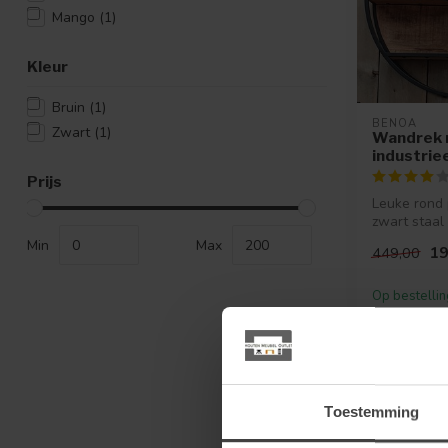
Mango
(1)
Kleur
Bruin
(1)
BENOA
Zwart
(1)
Wandrek 
industrie
Prijs
Leuke rond 
zwart staal
met mango
Min
Max
19
449,00
Op bestellin
Toestemming