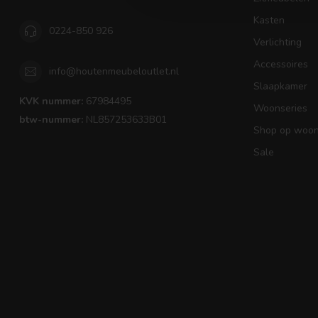
Kasten
0224-850 926
Verlichting
Accessoires
info@houtenmeubeloutlet.nl
Slaapkamer
KVK nummer:
67984495
Woonseries
btw-nummer:
NL857253633B01
Shop op woons
Sale