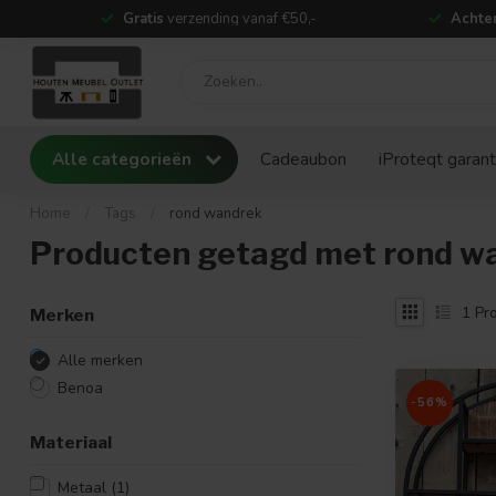
Gratis
verzending vanaf €50,-
Achter
Alle categorieën
Cadeaubon
iProteqt garant
Home
/
Tags
/
rond wandrek
Producten getagd met rond w
1
Pro
Merken
Alle merken
Benoa
-56%
Materiaal
Metaal
(1)