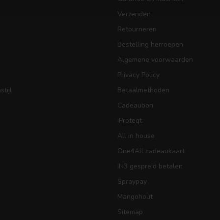
Verzenden
Retourneren
Bestelling herroepen
Algemene voorwaarden
Privacy Policy
tijl
Betaalmethoden
Cadeaubon
iProteqt
All in house
One4All cadeaukaart
IN3 gespreid betalen
Spraypay
Mangohout
Sitemap