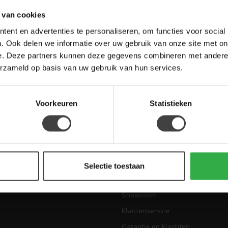
 van cookies
ent en advertenties te personaliseren, om functies voor social
. Ook delen we informatie over uw gebruik van onze site met on
Meld je aa
aankoop? Bekijk dan de klantenservice
e. Deze partners kunnen deze gegevens combineren met andere i
Blijf op de hoo
telde vragen. Staat jouw vraag er niet
erzameld op basis van uw gebruik van hun services.
ontact met ons kunt opnemen.
inkel
Voorkeuren
Statistieken
eën
Informatie
Selectie toestaan
Over Houten Meubel Outlet
Showroom
Klantenservice
Garantie en klachten