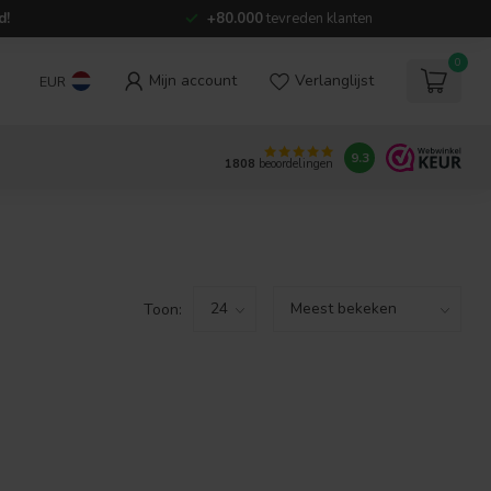
d!
+80.000
tevreden klanten
0
Mijn account
Verlanglijst
EUR
9.3
1808
beoordelingen
Toon: