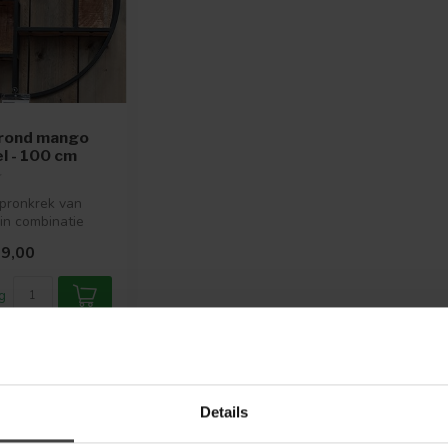
rond mango
el - 100 cm
pronkrek van
 in combinatie
hout
9,00
g
Toon
1
-
1
van 1
Details