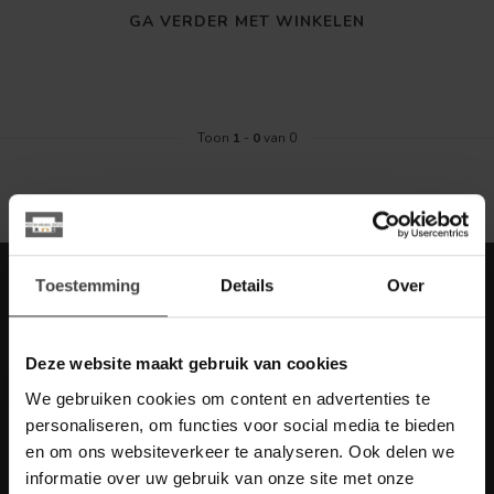
GA VERDER MET WINKELEN
Toon
1
-
0
van 0
Meld je aan voor onze nieuwbrief met
Toestemming
Details
Over
scherpe acties
Blijf op de hoogte van onze actuele aanbiedingen
Deze website maakt gebruik van cookies
We gebruiken cookies om content en advertenties te
personaliseren, om functies voor social media te bieden
en om ons websiteverkeer te analyseren. Ook delen we
Meer informatie
informatie over uw gebruik van onze site met onze