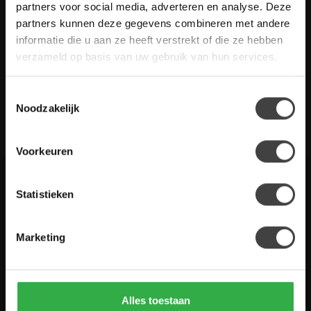
Heb je vragen over onze artikelen of jouw aankoop? Bekijk dan
partners voor social media, adverteren en analyse. Deze
de klantenservice pagina. Daar staan antwoorden op veel
partners kunnen deze gegevens combineren met andere
gestelde vragen. Staat jouw vraag er niet tussen? Dan staat er
informatie die u aan ze heeft verstrekt of die ze hebben
ook vermeld hoe je contact met ons kunt opnemen.
verzameld op basis van uw gebruik van hun services.
Klantenservice
Toestemmingsselectie
Noodzakelijk
De Woon Winkel
Voorkeuren
Statistieken
Houten Meubel Outlet
Kwaliteitsmeubelen voor dumpprijzen
Marketing
Zandwilg 21
1731 LS Winkel
Nederland
Alles toestaan