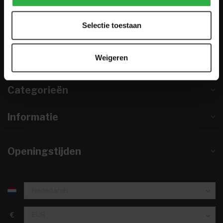
0224-850 926
Selectie toestaan
info@houtenmeubeloutlet.nl
KVK nummer:
67984495
Weigeren
btw-nummer:
NL857253633B01
Categorieën
Informatie
Openingstijden
€