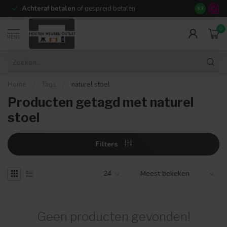
Achteraf betalen
of gespreid betalen
14 dagen b
9.3
0
MENU
Home
/
Tags
/
naturel stoel
Producten getagd met naturel
stoel
Filters
Geen producten gevonden!