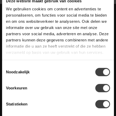
Deze website maakt gebruik van cookies
We gebruiken cookies om content en advertenties te
Meld je aan voor onze nieuwbrief met
personaliseren, om functies voor social media te bieden
scherpe acties
en om ons websiteverkeer te analyseren. Ook delen we
Blijf op de hoogte van onze actuele aanbiedingen
informatie over uw gebruik van onze site met onze
partners voor social media, adverteren en analyse. Deze
partners kunnen deze gegevens combineren met andere
informatie die u aan ze heeft verstrekt of die ze hebben
verzameld op basis van uw gebruik van hun services.
Meer informatie
Heb je vragen over onze artikelen of jouw aankoop? Bekijk dan
Toestemmingsselectie
de klantenservice pagina. Daar staan antwoorden op veel
Noodzakelijk
gestelde vragen. Staat jouw vraag er niet tussen? Dan staat er
ook vermeld hoe je contact met ons kunt opnemen.
Voorkeuren
Klantenservice
Statistieken
De Woon Winkel