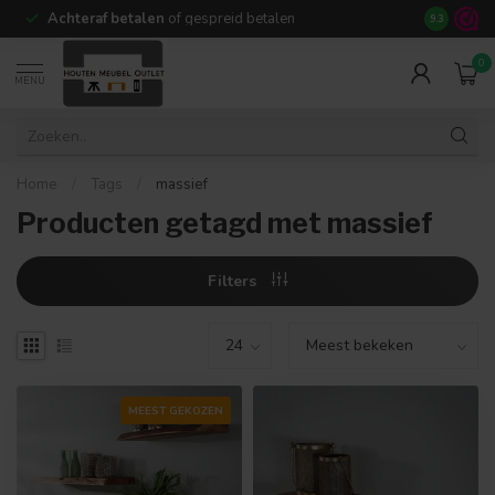
Achteraf betalen
of gespreid betalen
14 dagen b
9.3
0
MENU
Home
/
Tags
/
massief
Producten getagd met massief
Filters
MEEST GEKOZEN