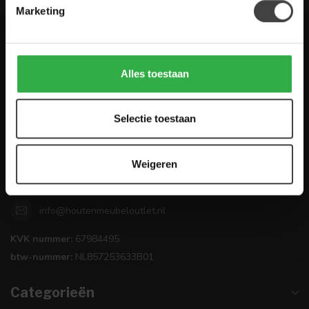
Marketing
Houten Meubel Outlet
Alles toestaan
Kwaliteitsmeubelen voor dumpprijzen
Zandwilg 21
Selectie toestaan
1731 LS Winkel
Nederland
Weigeren
0224-850 926
info@houtenmeubeloutlet.nl
KVK nummer:
67984495
btw-nummer:
NL857253633B01
Categorieën