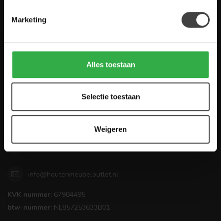
De Woon Winkel
Marketing
Houten Meubel Outlet
Alles toestaan
Kwaliteitsmeubelen voor dumpprijzen
Selectie toestaan
Zandwilg 21
1731 LS Winkel
Nederland
Weigeren
0224-850 926
info@houtenmeubeloutlet.nl
KVK nummer:
67984495
btw-nummer:
NL857253633B01