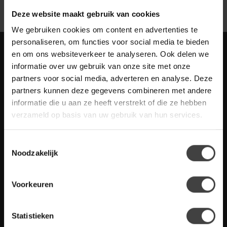
Deze website maakt gebruik van cookies
We gebruiken cookies om content en advertenties te
personaliseren, om functies voor social media te bieden
Meld je aan voor onze nieuwbrief met
en om ons websiteverkeer te analyseren. Ook delen we
scherpe acties
informatie over uw gebruik van onze site met onze
Blijf op de hoogte van onze actuele aanbiedingen
partners voor social media, adverteren en analyse. Deze
partners kunnen deze gegevens combineren met andere
informatie die u aan ze heeft verstrekt of die ze hebben
verzameld op basis van uw gebruik van hun services.
Meer informatie
Toestemmingsselectie
Heb je vragen over onze artikelen of jouw aankoop? Bekijk dan
Noodzakelijk
de klantenservice pagina. Daar staan antwoorden op veel
gestelde vragen. Staat jouw vraag er niet tussen? Dan staat er
ook vermeld hoe je contact met ons kunt opnemen.
Voorkeuren
Klantenservice
Statistieken