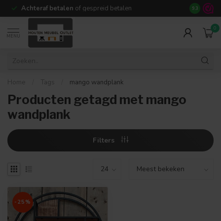
Achteraf betalen
of gespreid betalen
14 dagen b
9.3
0
MENU
Home
/
Tags
/
mango wandplank
Producten getagd met mango
wandplank
Filters
-25%