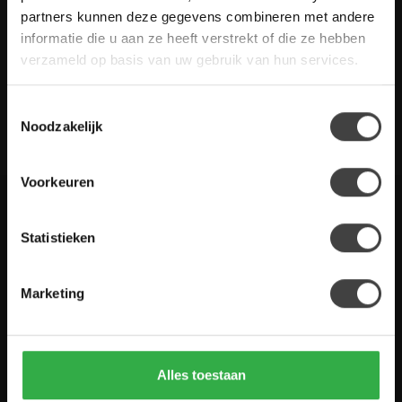
gestelde vragen. Staat jouw vraag er niet tussen? Dan staat er
partners kunnen deze gegevens combineren met andere
ook vermeld hoe je contact met ons kunt opnemen.
informatie die u aan ze heeft verstrekt of die ze hebben
verzameld op basis van uw gebruik van hun services.
Klantenservice
Toestemmingsselectie
De Woon Winkel
Noodzakelijk
Voorkeuren
Houten Meubel Outlet
Statistieken
Kwaliteitsmeubelen voor dumpprijzen
Marketing
Zandwilg 21
1731 LS Winkel
Nederland
Alles toestaan
0224-850 926