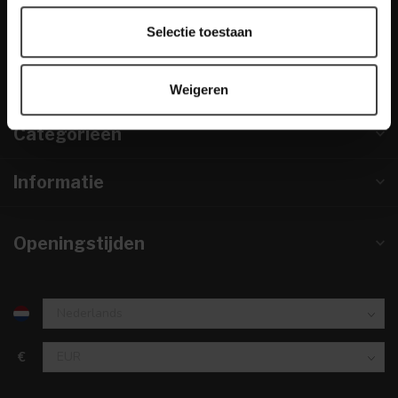
info@houtenmeubeloutlet.nl
Selectie toestaan
KVK nummer:
67984495
btw-nummer:
NL857253633B01
Weigeren
Categorieën
Informatie
Openingstijden
€