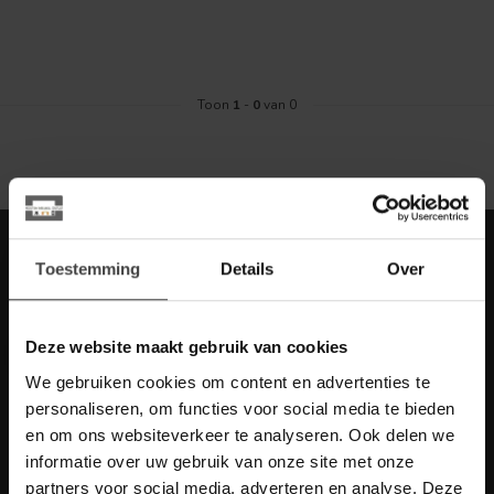
Toon
1
-
0
van 0
Meld je aan voor onze nieuwbrief met
Toestemming
Details
Over
scherpe acties
Blijf op de hoogte van onze actuele aanbiedingen
Deze website maakt gebruik van cookies
We gebruiken cookies om content en advertenties te
personaliseren, om functies voor social media te bieden
en om ons websiteverkeer te analyseren. Ook delen we
Meer informatie
informatie over uw gebruik van onze site met onze
Heb je vragen over onze artikelen of jouw aankoop? Bekijk dan
de klantenservice pagina. Daar staan antwoorden op veel
partners voor social media, adverteren en analyse. Deze