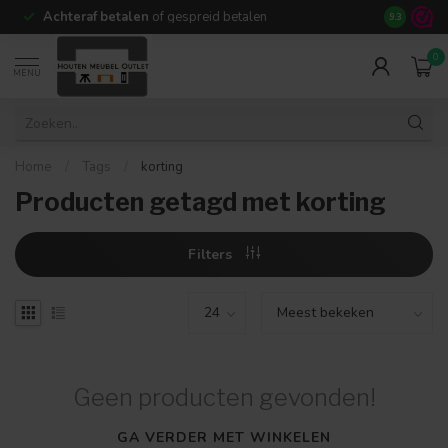
Achteraf betalen
of gespreid betalen
14 dagen b
9.3
0
MENU
Home
/
Tags
/
korting
Producten getagd met korting
Filters
Geen producten gevonden!
GA VERDER MET WINKELEN