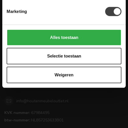
De Woon Winkel
Marketing
Houten Meubel Outlet
Alles toestaan
Kwaliteitsmeubelen voor dumpprijzen
Selectie toestaan
Zandwilg 21
1731 LS Winkel
Nederland
Weigeren
0224-850 926
info@houtenmeubeloutlet.nl
KVK nummer:
67984495
btw-nummer:
NL857253633B01