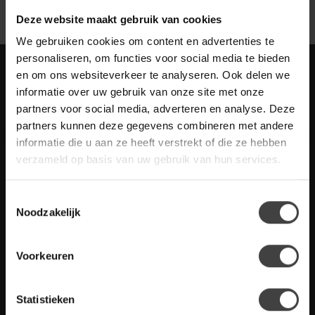
Deze website maakt gebruik van cookies
We gebruiken cookies om content en advertenties te
personaliseren, om functies voor social media te bieden
Meld je aan voor onze nieuwbrief met
en om ons websiteverkeer te analyseren. Ook delen we
scherpe acties
informatie over uw gebruik van onze site met onze
Blijf op de hoogte van onze actuele aanbiedingen
partners voor social media, adverteren en analyse. Deze
partners kunnen deze gegevens combineren met andere
informatie die u aan ze heeft verstrekt of die ze hebben
verzameld op basis van uw gebruik van hun services.
Meer informatie
Toestemmingsselectie
Heb je vragen over onze artikelen of jouw aankoop? Bekijk dan
Noodzakelijk
de klantenservice pagina. Daar staan antwoorden op veel
gestelde vragen. Staat jouw vraag er niet tussen? Dan staat er
ook vermeld hoe je contact met ons kunt opnemen.
Voorkeuren
Klantenservice
Statistieken