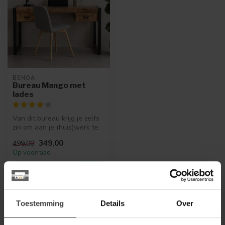
BENOA
Bureau Mango met
lades
Van dit bureau krijg je zelfs
zin om aan je (huis)werk te
gaan!
349,00
499,00
Op voorraad
Toestemming
Details
Over
Toon
1
-
1
van 1