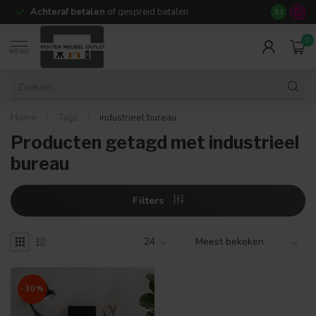
Achteraf betalen
of gespreid betalen
14 dagen b
9.3
0
MENU
Home
/
Tags
/
industrieel bureau
Producten getagd met industrieel
bureau
Filters
-30%