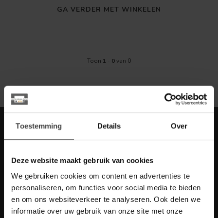
GA VERDER MET WINKELEN
Toon
1
-
0
van 0
Meld je aan voor onze nieuwbrief met
Toestemming
Details
Over
scherpe acties
Blijf op de hoogte van onze actuele aanbiedingen
Deze website maakt gebruik van cookies
We gebruiken cookies om content en advertenties te
personaliseren, om functies voor social media te bieden
en om ons websiteverkeer te analyseren. Ook delen we
Meer informatie
informatie over uw gebruik van onze site met onze