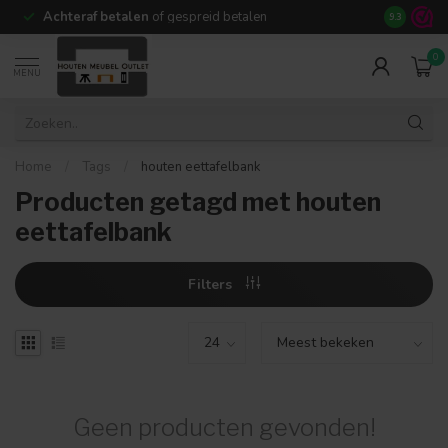
Achteraf betalen
of gespreid betalen
14 dagen b
9.3
0
MENU
Home
/
Tags
/
houten eettafelbank
Producten getagd met houten
eettafelbank
Filters
Geen producten gevonden!