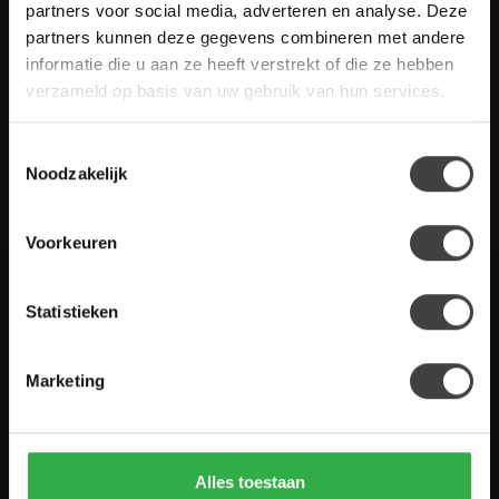
Heb je vragen over onze artikelen of jouw aankoop? Bekijk dan
partners voor social media, adverteren en analyse. Deze
de klantenservice pagina. Daar staan antwoorden op veel
partners kunnen deze gegevens combineren met andere
gestelde vragen. Staat jouw vraag er niet tussen? Dan staat er
informatie die u aan ze heeft verstrekt of die ze hebben
ook vermeld hoe je contact met ons kunt opnemen.
verzameld op basis van uw gebruik van hun services.
Klantenservice
Toestemmingsselectie
Noodzakelijk
De Woon Winkel
Voorkeuren
Statistieken
Houten Meubel Outlet
Kwaliteitsmeubelen voor dumpprijzen
Marketing
Zandwilg 21
1731 LS Winkel
Nederland
Alles toestaan