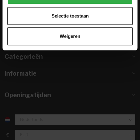
0224-850 926
Selectie toestaan
info@houtenmeubeloutlet.nl
KVK nummer:
67984495
Weigeren
btw-nummer:
NL857253633B01
Categorieën
Informatie
Openingstijden
€