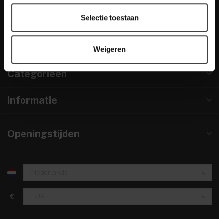
info@houtenmeubeloutlet.nl
Selectie toestaan
KVK nummer:
67984495
btw-nummer:
NL857253633B01
Weigeren
Categorieën
Informatie
Openingstijden
€