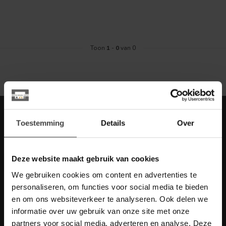
Toon
1
-
0
van 0
Meld je aan voor onze nieuwbrief met
Toestemming
Details
Over
scherpe acties
Blijf op de hoogte van onze actuele aanbiedingen
Deze website maakt gebruik van cookies
We gebruiken cookies om content en advertenties te
personaliseren, om functies voor social media te bieden
en om ons websiteverkeer te analyseren. Ook delen we
Meer informatie
informatie over uw gebruik van onze site met onze
Heb je vragen over onze artikelen of jouw aankoop? Bekijk dan
de klantenservice pagina. Daar staan antwoorden op veel
partners voor social media, adverteren en analyse. Deze