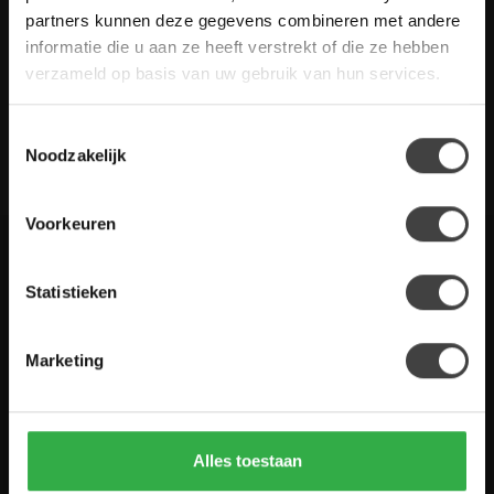
gestelde vragen. Staat jouw vraag er niet tussen? Dan staat er
partners kunnen deze gegevens combineren met andere
ook vermeld hoe je contact met ons kunt opnemen.
informatie die u aan ze heeft verstrekt of die ze hebben
verzameld op basis van uw gebruik van hun services.
Klantenservice
Toestemmingsselectie
De Woon Winkel
Noodzakelijk
Voorkeuren
Houten Meubel Outlet
Statistieken
Kwaliteitsmeubelen voor dumpprijzen
Marketing
Zandwilg 21
1731 LS Winkel
Nederland
Alles toestaan
0224-850 926