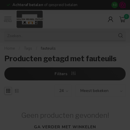
Achteraf betalen
of gespreid betalen
14 dagen b
9.3
0
MENU
Home
/
Tags
/
fauteuils
Producten getagd met fauteuils
Filters
Geen producten gevonden!
GA VERDER MET WINKELEN