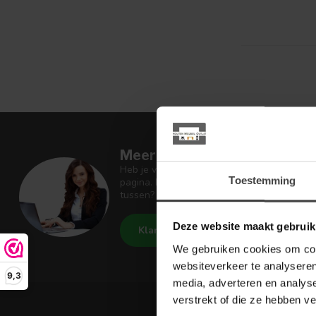
Meer informatie
Heb je vragen over onze artikelen of jouw 
Toestemming
pagina. Daar staan antwoorden op veel ges
tussen? Dan staat er ook vermeld hoe je c
Deze website maakt gebruik
Klantenservice
De Woon W
We gebruiken cookies om cont
websiteverkeer te analyseren
9,3
media, adverteren en analys
verstrekt of die ze hebben v