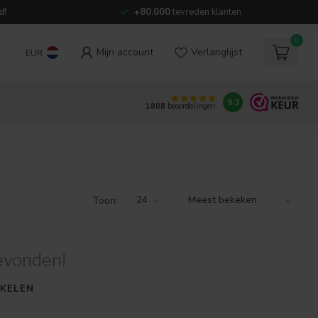
d!
+80.000
tevreden klanten
0
Mijn account
Verlanglijst
EUR
9.3
1808
beoordelingen
Toon:
evonden!
KELEN