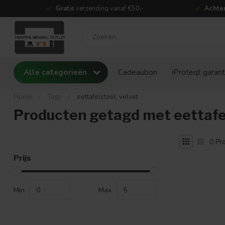
Gratis
verzending vanaf €50,-
Achter
Alle categorieën
Cadeaubon
iProteqt garant
Home
/
Tags
/
eettafelstoel; velvet
Producten getagd met eettafel
0
Pro
Prijs
Min
Max