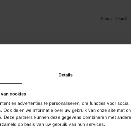
Toon
1
-
0
van 0
Meld je aa
aankoop? Bekijk dan de klantenservice
Details
Blijf op de hoo
telde vragen. Staat jouw vraag er niet
ontact met ons kunt opnemen.
 van cookies
inkel
ent en advertenties te personaliseren, om functies voor social
. Ook delen we informatie over uw gebruik van onze site met on
e. Deze partners kunnen deze gegevens combineren met andere i
erzameld op basis van uw gebruik van hun services.