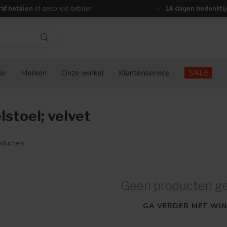
af betalen
of gespreid betalen
14 dagen bedenktij
ie
Merken
Onze winkel
Klantenservice
SALE
stoel; velvet
ducten
Geen producten g
GA VERDER MET WIN