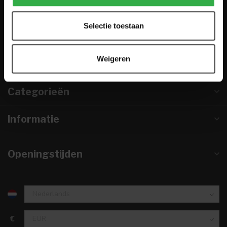
0224-850 926
Selectie toestaan
info@houtenmeubeloutlet.nl
KVK nummer:
67984495
Weigeren
btw-nummer:
NL857253633B01
Categorieën
Informatie
Openingstijden
€