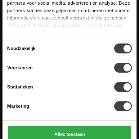
Heb je vragen over onze artikelen of jouw aankoop? Bekijk dan
partners voor social media, adverteren en analyse. Deze
de klantenservice pagina. Daar staan antwoorden op veel
partners kunnen deze gegevens combineren met andere
gestelde vragen. Staat jouw vraag er niet tussen? Dan staat er
informatie die u aan ze heeft verstrekt of die ze hebben
ook vermeld hoe je contact met ons kunt opnemen.
verzameld op basis van uw gebruik van hun services.
Klantenservice
Toestemmingsselectie
Noodzakelijk
De Woon Winkel
Voorkeuren
Statistieken
Houten Meubel Outlet
Kwaliteitsmeubelen voor dumpprijzen
Marketing
Zandwilg 21
1731 LS Winkel
Nederland
Alles toestaan