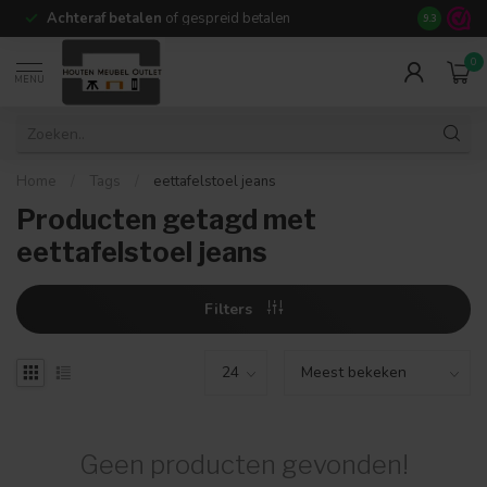
Achteraf betalen
of gespreid betalen
14 dagen b
9.3
0
MENU
Home
/
Tags
/
eettafelstoel jeans
Producten getagd met
eettafelstoel jeans
Filters
Geen producten gevonden!