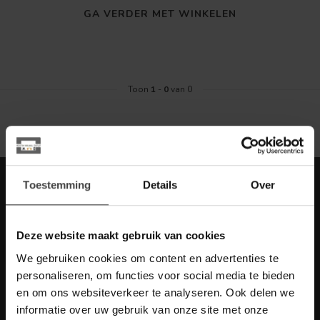
GA VERDER MET WINKELEN
Toon
1
-
0
van 0
Meld je aan voor onze nieuwbrief met
Toestemming
Details
Over
scherpe acties
Blijf op de hoogte van onze actuele aanbiedingen
Deze website maakt gebruik van cookies
We gebruiken cookies om content en advertenties te
personaliseren, om functies voor social media te bieden
en om ons websiteverkeer te analyseren. Ook delen we
Meer informatie
informatie over uw gebruik van onze site met onze