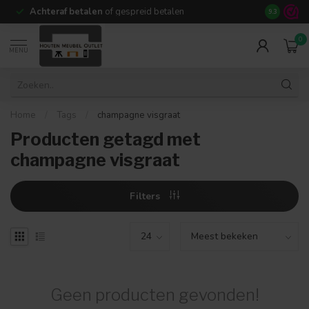
Achteraf betalen
of gespreid betalen
14 dagen b
9.3
0
MENU
Home
/
Tags
/
champagne visgraat
Producten getagd met
champagne visgraat
Filters
Geen producten gevonden!