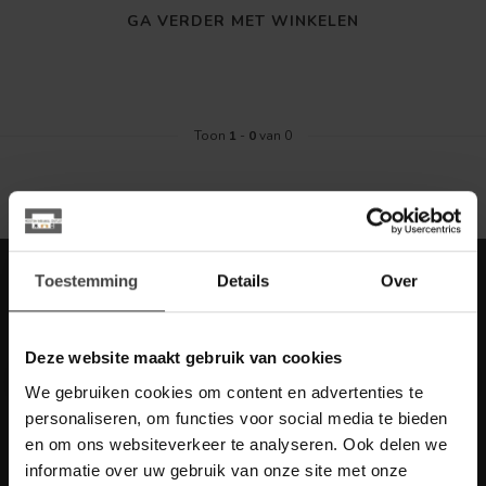
GA VERDER MET WINKELEN
Toon
1
-
0
van 0
Meld je aan voor onze nieuwbrief met
Toestemming
Details
Over
scherpe acties
Blijf op de hoogte van onze actuele aanbiedingen
Deze website maakt gebruik van cookies
We gebruiken cookies om content en advertenties te
personaliseren, om functies voor social media te bieden
en om ons websiteverkeer te analyseren. Ook delen we
Meer informatie
informatie over uw gebruik van onze site met onze