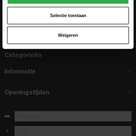
0224-850 926
Selectie toestaan
info@houtenmeubeloutlet.nl
KVK nummer:
67984495
Weigeren
btw-nummer:
NL857253633B01
Categorieën
Informatie
Openingstijden
€