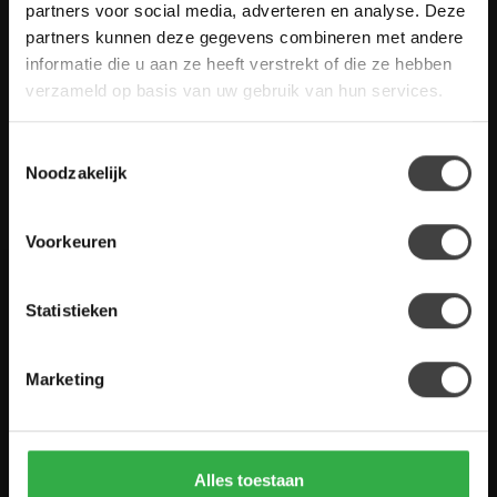
Heb je vragen over onze artikelen of jouw aankoop? Bekijk dan
partners voor social media, adverteren en analyse. Deze
de klantenservice pagina. Daar staan antwoorden op veel
partners kunnen deze gegevens combineren met andere
gestelde vragen. Staat jouw vraag er niet tussen? Dan staat er
informatie die u aan ze heeft verstrekt of die ze hebben
ook vermeld hoe je contact met ons kunt opnemen.
verzameld op basis van uw gebruik van hun services.
Klantenservice
Toestemmingsselectie
Noodzakelijk
De Woon Winkel
Voorkeuren
Statistieken
Houten Meubel Outlet
Kwaliteitsmeubelen voor dumpprijzen
Marketing
Zandwilg 21
1731 LS Winkel
Nederland
Alles toestaan