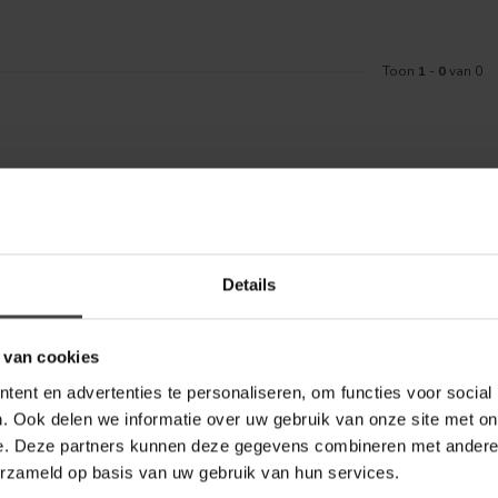
Toon
1
-
0
van 0
Meld je aa
aankoop? Bekijk dan de klantenservice
Details
Blijf op de hoo
telde vragen. Staat jouw vraag er niet
ontact met ons kunt opnemen.
 van cookies
inkel
ent en advertenties te personaliseren, om functies voor social
. Ook delen we informatie over uw gebruik van onze site met on
e. Deze partners kunnen deze gegevens combineren met andere i
erzameld op basis van uw gebruik van hun services.