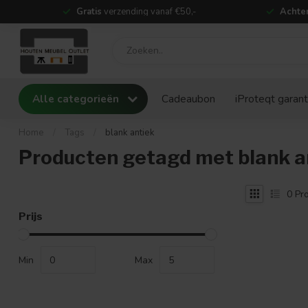
Gratis
verzending vanaf €50,-
Achter
Alle categorieën
Cadeaubon
iProteqt garant
Home
/
Tags
/
blank antiek
Producten getagd met blank a
0
Pro
Prijs
Min
Max