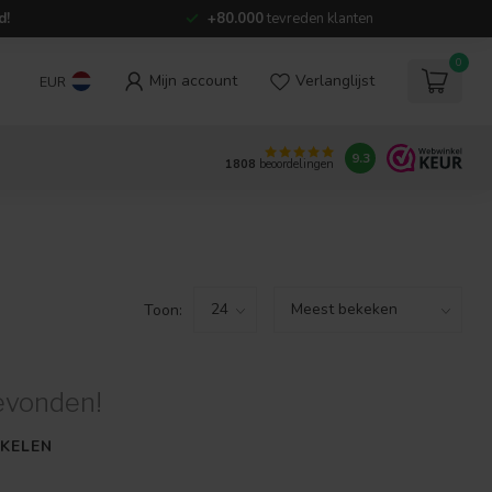
d!
+80.000
tevreden klanten
0
Mijn account
Verlanglijst
EUR
9.3
1808
beoordelingen
Toon:
evonden!
KELEN