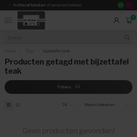
Achteraf betalen
of gespreid betalen
14 dagen b
9.3
0
MENU
Home
/
Tags
/
bijzettafel teak
Producten getagd met bijzettafel
teak
Filters
Geen producten gevonden!