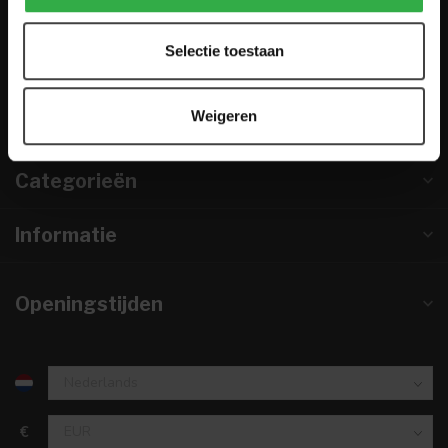
0224-850 926
Selectie toestaan
info@houtenmeubeloutlet.nl
KVK nummer:
67984495
Weigeren
btw-nummer:
NL857253633B01
Categorieën
Informatie
Openingstijden
€