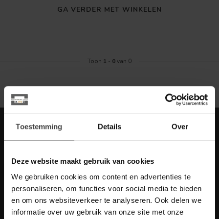
GA VERDER MET WINKELEN
Toon
1
-
0
van 0
Meld je aan voor onze nieuwbrief met
Toestemming
Details
Over
scherpe acties
Blijf op de hoogte van onze actuele aanbiedingen
Deze website maakt gebruik van cookies
We gebruiken cookies om content en advertenties te
personaliseren, om functies voor social media te bieden
en om ons websiteverkeer te analyseren. Ook delen we
Meer informatie
informatie over uw gebruik van onze site met onze