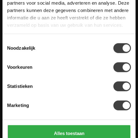
Heb je vragen over onze artikelen of jouw aankoop? Bekijk dan
partners voor social media, adverteren en analyse. Deze
de klantenservice pagina. Daar staan antwoorden op veel
partners kunnen deze gegevens combineren met andere
gestelde vragen. Staat jouw vraag er niet tussen? Dan staat er
informatie die u aan ze heeft verstrekt of die ze hebben
ook vermeld hoe je contact met ons kunt opnemen.
verzameld op basis van uw gebruik van hun services.
Klantenservice
Toestemmingsselectie
Noodzakelijk
De Woon Winkel
Voorkeuren
Statistieken
Houten Meubel Outlet
Kwaliteitsmeubelen voor dumpprijzen
Marketing
Zandwilg 21
1731 LS Winkel
Nederland
Alles toestaan