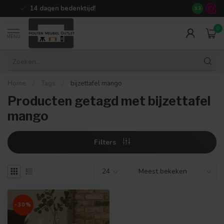
14 dagen bedenktijd!
+80.000
te
9.3
0
MENU
Home
/
Tags
/
bijzettafel mango
Producten getagd met bijzettafel
mango
Filters
-30%