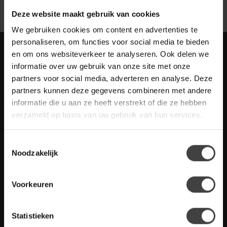
Deze website maakt gebruik van cookies
We gebruiken cookies om content en advertenties te
personaliseren, om functies voor social media te bieden
Meld je aan voor onze nieuwbrief met
en om ons websiteverkeer te analyseren. Ook delen we
scherpe acties
informatie over uw gebruik van onze site met onze
Blijf op de hoogte van onze actuele aanbiedingen
partners voor social media, adverteren en analyse. Deze
partners kunnen deze gegevens combineren met andere
informatie die u aan ze heeft verstrekt of die ze hebben
verzameld op basis van uw gebruik van hun services.
Meer informatie
Toestemmingsselectie
Heb je vragen over onze artikelen of jouw aankoop? Bekijk dan
Noodzakelijk
de klantenservice pagina. Daar staan antwoorden op veel
gestelde vragen. Staat jouw vraag er niet tussen? Dan staat er
ook vermeld hoe je contact met ons kunt opnemen.
Voorkeuren
Klantenservice
Statistieken