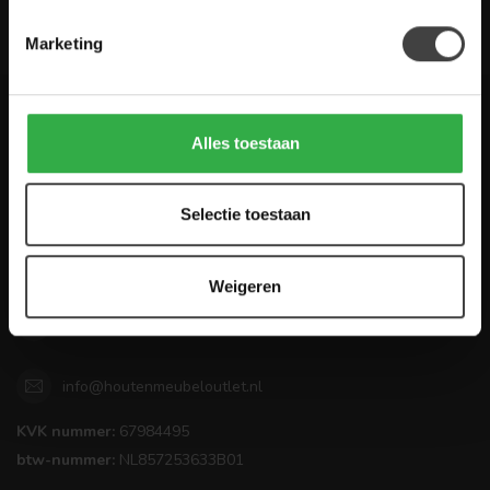
De Woon Winkel
Marketing
Houten Meubel Outlet
Alles toestaan
Kwaliteitsmeubelen voor dumpprijzen
Selectie toestaan
Zandwilg 21
1731 LS Winkel
Nederland
Weigeren
0224-850 926
info@houtenmeubeloutlet.nl
KVK nummer:
67984495
btw-nummer:
NL857253633B01