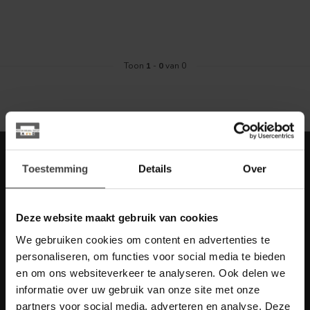
Toon
1
-
0
van 0
Meld je aan voor onze nieuwbrief met
Toestemming
Details
Over
scherpe acties
Blijf op de hoogte van onze actuele aanbiedingen
Deze website maakt gebruik van cookies
We gebruiken cookies om content en advertenties te
personaliseren, om functies voor social media te bieden
en om ons websiteverkeer te analyseren. Ook delen we
Meer informatie
informatie over uw gebruik van onze site met onze
Heb je vragen over onze artikelen of jouw aankoop? Bekijk dan
de klantenservice pagina. Daar staan antwoorden op veel
partners voor social media, adverteren en analyse. Deze