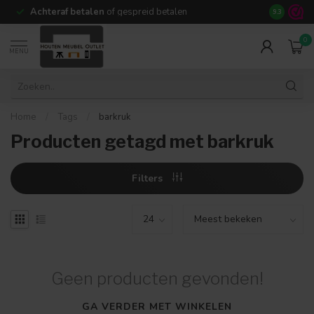
Achteraf betalen
of gespreid betalen
14 dagen b
9.3
0
MENU
Home
/
Tags
/
barkruk
Producten getagd met barkruk
Filters
Geen producten gevonden!
GA VERDER MET WINKELEN