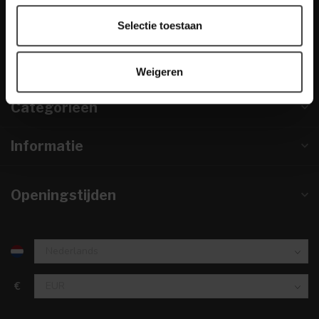
info@houtenmeubeloutlet.nl
Selectie toestaan
KVK nummer:
67984495
btw-nummer:
NL857253633B01
Weigeren
Categorieën
Informatie
Openingstijden
€