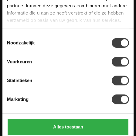
gestelde vragen. Staat jouw vraag er niet tussen? Dan staat er
partners kunnen deze gegevens combineren met andere
ook vermeld hoe je contact met ons kunt opnemen.
informatie die u aan ze heeft verstrekt of die ze hebben
verzameld op basis van uw gebruik van hun services.
Klantenservice
Toestemmingsselectie
De Woon Winkel
Noodzakelijk
Voorkeuren
Houten Meubel Outlet
Statistieken
Kwaliteitsmeubelen voor dumpprijzen
Marketing
Zandwilg 21
1731 LS Winkel
Nederland
Alles toestaan
0224-850 926