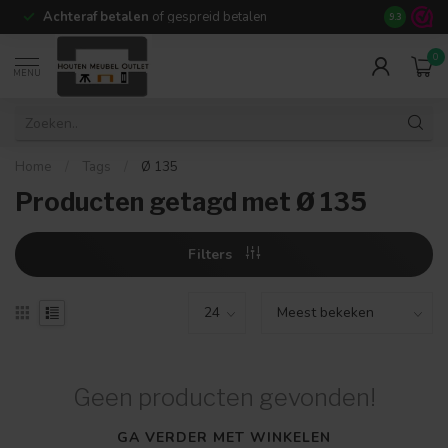
Achteraf betalen
of gespreid betalen
14 dagen b
9.3
0
MENU
Home
/
Tags
/
Ø 135
Producten getagd met Ø 135
Filters
Geen producten gevonden!
GA VERDER MET WINKELEN