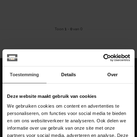
Toon
1
-
0
van 0
Meld je aan voor onze nieuwbrief met
Toestemming
Details
Over
scherpe acties
Blijf op de hoogte van onze actuele aanbiedingen
Deze website maakt gebruik van cookies
We gebruiken cookies om content en advertenties te
personaliseren, om functies voor social media te bieden
en om ons websiteverkeer te analyseren. Ook delen we
Meer informatie
informatie over uw gebruik van onze site met onze
Heb je vragen over onze artikelen of jouw aankoop? Bekijk dan
de klantenservice pagina. Daar staan antwoorden op veel
partners voor social media, adverteren en analyse. Deze