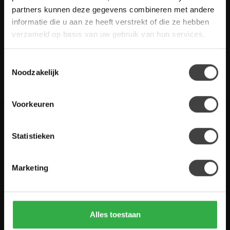
gestelde vragen. Staat jouw vraag er niet tussen? Dan staat er
partners kunnen deze gegevens combineren met andere
ook vermeld hoe je contact met ons kunt opnemen.
informatie die u aan ze heeft verstrekt of die ze hebben
verzameld op basis van uw gebruik van hun services.
Klantenservice
Toestemmingsselectie
De Woon Winkel
Noodzakelijk
Voorkeuren
Houten Meubel Outlet
Statistieken
Kwaliteitsmeubelen voor dumpprijzen
Marketing
Zandwilg 21
1731 LS Winkel
Nederland
Alles toestaan
0224-850 926