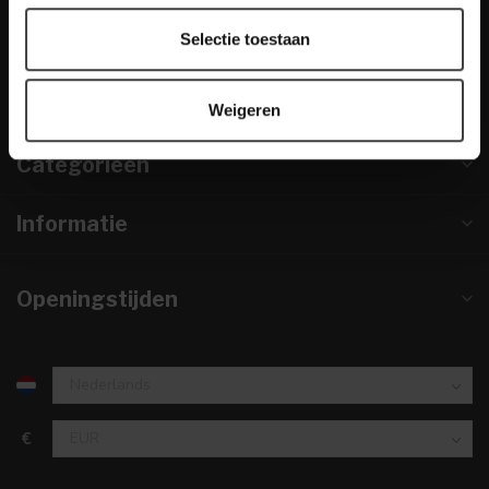
info@houtenmeubeloutlet.nl
Selectie toestaan
KVK nummer:
67984495
btw-nummer:
NL857253633B01
Weigeren
Categorieën
Informatie
Openingstijden
€