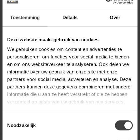
Binnen 1- 3 (werk)dagen in huis!
Toestemming
Details
Over
Deze website maakt gebruik van cookies
MYSONS
Salontafel Stockholm
We gebruiken cookies om content en advertenties te
Mango Walnoot 60 cm
personaliseren, om functies voor social media te bieden
en om ons websiteverkeer te analyseren. Ook delen we
Deze speelse salontafel Stockholm is een
informatie over uw gebruik van onze site met onze
plaatje om te zien. Alleen st...
partners voor social media, adverteren en analyse. Deze
199,00
partners kunnen deze gegevens combineren met andere
informatie die u aan ze heeft verstrekt of die ze hebben
Op bestelling
verzameld op basis van uw gebruik van hun services.
Informeer naar de levertijd
Toestemmingsselectie
Noodzakelijk