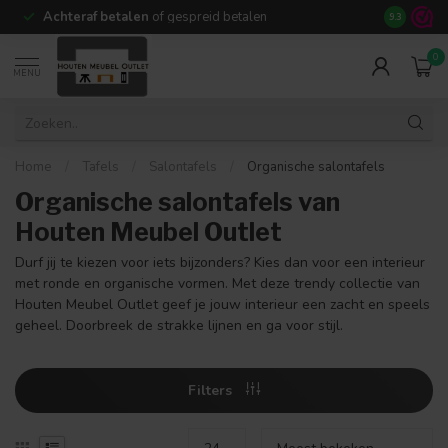
Achteraf betalen
of gespreid betalen
14 dagen b
9.3
0
MENU
Home
/
Tafels
/
Salontafels
/
Organische salontafels
Organische salontafels van
Houten Meubel Outlet
Durf jij te kiezen voor iets bijzonders? Kies dan voor een interieur
met ronde en organische vormen. Met deze trendy collectie van
Houten Meubel Outlet geef je jouw interieur een zacht en speels
geheel. Doorbreek de strakke lijnen en ga voor stijl.
Filters