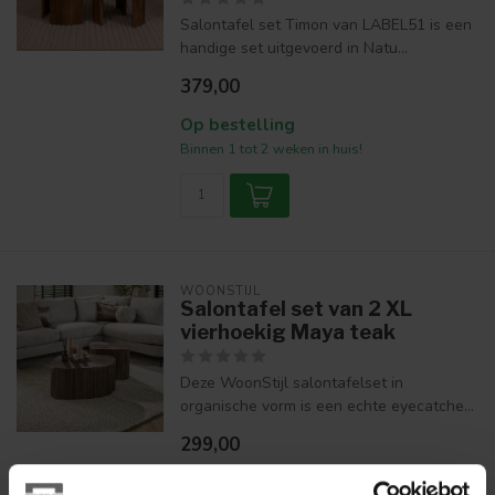
Salontafel set Timon van LABEL51 is een
handige set uitgevoerd in Natu...
379,00
Op bestelling
Binnen 1 tot 2 weken in huis!
WOONSTIJL
Salontafel set van 2 XL
vierhoekig Maya teak
Deze WoonStijl salontafelset in
organische vorm is een echte eyecatche...
299,00
Op voorraad