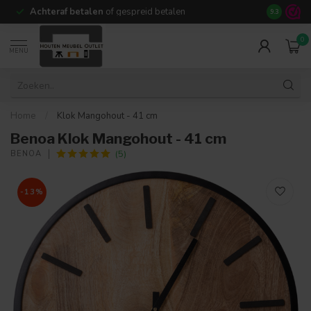
Achteraf betalen
of gespreid betalen
14 dagen b
9.3
0
MENU
Home
/
Klok Mangohout - 41 cm
Benoa Klok Mangohout - 41 cm
(5)
BENOA
-13%