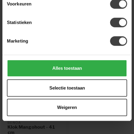
Voorkeuren
Of heb je hulp nodig bij de bestelling? Neem
gerust contact op met onze klantenservice
info@houtenmeubeloutlet.nl
of
+31 224 850
926
. We helpen je graag.
Statistieken
Marketing
Recent bekeken
-13%
Alles toestaan
Selectie toestaan
Weigeren
BENOA
Klok Mangohout - 41
cm