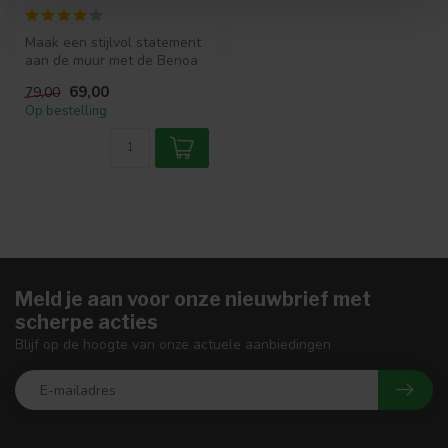
Maak een stijlvol statement
aan de muur met de Benoa
Klok van mangohout – Ø 41
69,00
79,00
c...
Op bestelling
Meld je aan voor onze nieuwbrief met
scherpe acties
Blijf op de hoogte van onze actuele aanbiedingen