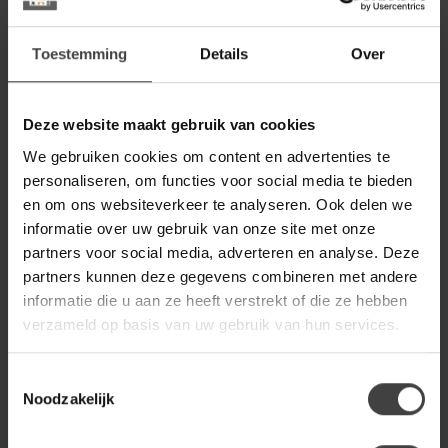
Op voorraad
Toestemming
Details
Over
BENOA
Benoa Klok Mangohout - 85
199,00
cm
169,00
Deze website maakt gebruik van cookies
Op voorraad
We gebruiken cookies om content en advertenties te
personaliseren, om functies voor social media te bieden
BENOA
Benoa Klok Circle antiek brass
en om ons websiteverkeer te analyseren. Ook delen we
met rand - 55 cm
109,00
informatie over uw gebruik van onze site met onze
partners voor social media, adverteren en analyse. Deze
Op voorraad
partners kunnen deze gegevens combineren met andere
informatie die u aan ze heeft verstrekt of die ze hebben
WOOOD
Woood Klokje huis - grijs of wit
14,95
verzameld op basis van uw gebruik van hun services.
4,95
Op voorraad
Toestemmingsselectie
Noodzakelijk
Heb je een vraag over dit product?