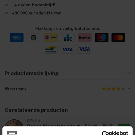
14 dagen bedenktijd!
+80.000
tevreden klanten
Makkelijk en veilig betalen met:
Productomschrijving
Reviews
Gerelateerde producten
BENOA
Benoa Klok Mangohout - 50 cm
89,00
79,00