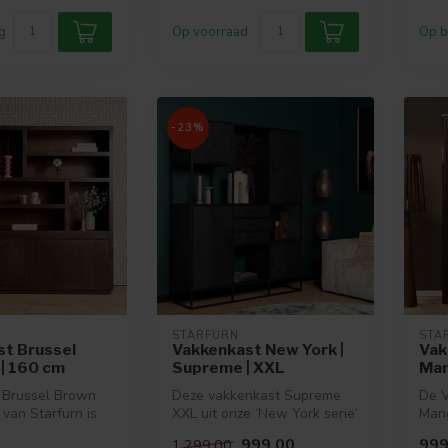
g
Op voorraad
Op b
-23%
STARFURN
STA
t Brussel
Vakkenkast New York |
Vak
| 160 cm
Supreme | XXL
Man
 Brussel Brown
Deze vakkenkast Supreme
De V
 van Starfurn is
XXL uit onze ‘New York serie’
Mang
n mangohout met
heeft drie lades, twee gro...
stij
999,00
999
1.299,00