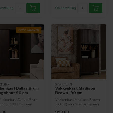
estelling
Op bestelling
OPTIE: MARMER
RFURN
STARFURN
kenkast Dallas Bruin
Vakkenkast Madison
gohout 90 cm
Brown | 90 cm
akkenkast Dallas Bruin
Vakkenkast Madison Brown
ohout 90 cm is een
(90 cm) van Starfurn is een
lvolle kast met open
elegante en functionele
,00
999,00