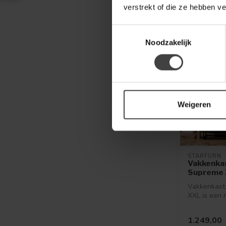
Op bestellin
verstrekt of die ze hebben v
Toestemmingsselectie
Noodzakelijk
Weigeren
STARFURN
Vakkenka
Supreme 
Vakkenkast
XXL is een 
stijlvolle k
industr...
1.249,00