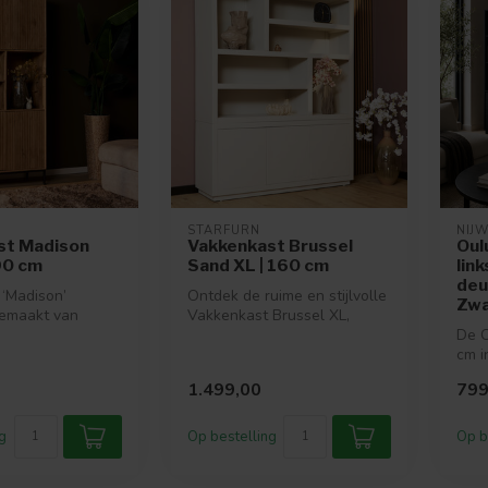
STARFURN
NIJW
st Madison
Vakkenkast Brussel
Oul
 90 cm
Sand XL | 160 cm
lin
deu
‘Madison’
Ontdek de ruime en stijlvolle
Zwa
gemaakt van
Vakkenkast Brussel XL,
Dit model is
gemaakt mangohout en
De O
...
afgewe...
cm i
4 op
1.499,00
799
g
Op bestelling
Op b