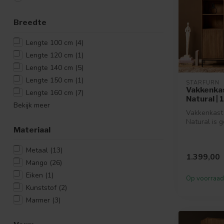
Breedte
Lengte 100 cm
(4)
Lengte 120 cm
(1)
Lengte 140 cm
(5)
Lengte 150 cm
(1)
STARFURN
Vakkenka
Lengte 160 cm
(7)
Natural |
Bekijk meer
Vakkenkast 
Natural is 
Materiaal
mangohout. 
voorzien van
Metaal
(13)
1.399,00
Mango
(26)
Eiken
(1)
Op voorraad
Kunststof
(2)
Marmer
(3)