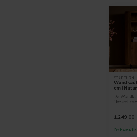
STARFURN
Wandkast 
cm | Natur
De Wandkas
Naturel com
design met 
charme. De..
1.249,00
Op bestellin