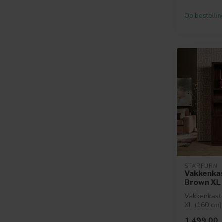
Op bestellin
STARFURN
Vakkenkas
Brown XL 
Vakkenkast
XL (160 cm)
gemaakt va
1.499,00