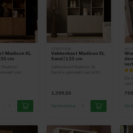
STARFURN
WO
st Madison XL
Vakkenkast Madison XL
Wan
 135 cm
Sand | 135 cm
deur
ver
‘Madison’
Vakkenkast Madison XL
gemaakt van
Sand is gemaakt van licht
Dit model is
gezandstraald mangohout en
De w
...
afgew...
van 
woo
1.399,00
799
Het 
Op bestelling
Op b