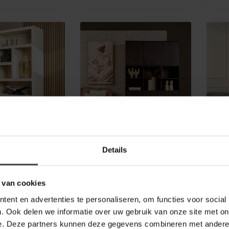
STARFURN
STA
Details
t Brussel
Vakkenkast Madison XL
Vak
akken – 2
Brown| 135 cm
Bla
De Vakkenkast Madison XL
Ontd
 van cookies
 stijl in je
Brown van Starfurn is
Blac
t de Starfurn
gemaakt van mangohout en
man
ent en advertenties te personaliseren, om functies voor social
 Brussel Sand.
voorzien...
met 
1.399,00
999
. Ook delen we informatie over uw gebruik van onze site met on
e. Deze partners kunnen deze gegevens combineren met andere i