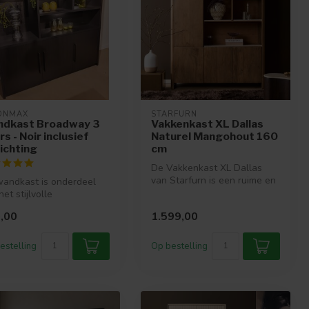
ONMAX
STARFURN
dkast Broadway 3
Vakkenkast XL Dallas
s - Noir inclusief
Naturel Mangohout 160
lichting
cm
De Vakkenkast XL Dallas
van Starfurn is een ruime en
andkast is onderdeel
stijlvolle kast van naturel...
het stijlvolle
nprogramma Broadway.
,00
1.599,00
woonprog...
estelling
Op bestelling