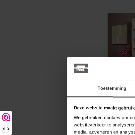
STARFURN
Toestemming
Vakkenkas
zand | 5 v
deuren
Deze website maakt gebruik
Breng rust en
interieur me
We gebruiken cookies om cont
Boekenkast
999,00
Dez...
websiteverkeer te analyseren
9,3
media, adverteren en analys