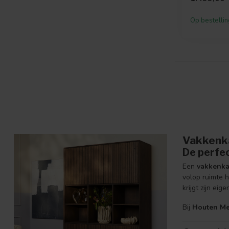
e...
Op bestellin
Vakkenka
De perfe
Een
vakkenka
volop ruimte 
krijgt zijn eige
Bij
Houten Me