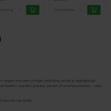
...
kas...
estelling
Op bestelling
zorgen voor een luchtige uitstraling, terwijl je tegelijkertijd
 aan boeken, manden, planten, servies of woonaccessoires – alles
of een mix van beide.