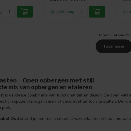
vakke
g
Op bestelling
Op b
Toon
1
-
24
van 29
Toon meer
sten – Open opbergen met stijl
cte mix van opbergen en etaleren
st
is dé ideale combinatie van functionaliteit en design. De open vakken 
hebt om spullen te organiseren of decoratief tentoon te stellen. Denk
n plek.
ubel Outlet
vind je een ruime collectie vakkenkasten in hout, metaal 