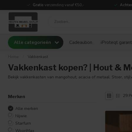
Gratis
verzending vanaf €50,-
Achter
Alle categorieën
Cadeaubon
iProteqt garant
Home
/
Vakkenkast
Vakkenkast kopen? | Hout & Me
Bekijk vakkenkasten van mangohout, acacia of metaal. Stoer, stijl
29
P
Merken
Alle merken
Nijwie
Starfurn
WoonMax