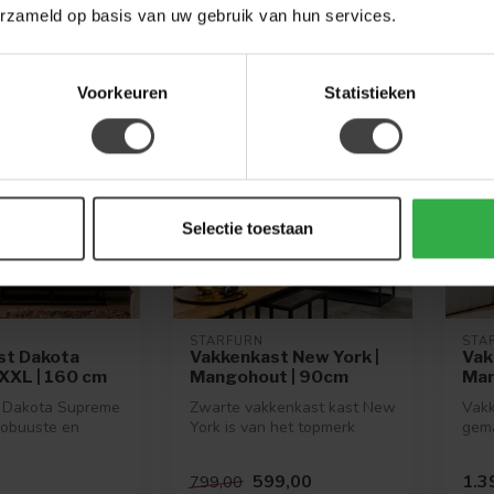
g
Op bestelling
Op v
erzameld op basis van uw gebruik van hun services.
Voorkeuren
Statistieken
-25%
Selectie toestaan
STARFURN
STA
st Dakota
Vakkenkast New York |
Vak
XXL | 160 cm
Mangohout | 90cm
Man
 Dakota Supreme
Zwarte vakkenkast kast New
Vakk
robuuste en
York is van het topmerk
gem
ast met een
Starfurn. Deze zwarte
Het 
vakkenk...
afge
599,00
1.3
799,00