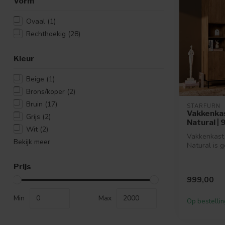
Vorm
Ovaal
(1)
Rechthoekig
(28)
Kleur
Beige
(1)
Brons/koper
(2)
Bruin
(17)
STARFURN
Vakkenka
Grijs
(2)
Natural |
Wit
(2)
Vakkenkast 
Bekijk meer
Natural is 
mangohout. 
voorzien van
Prijs
999,00
Min
Max
Op bestellin