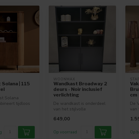
WOONMAX
STA
Solana | 115
Wandkast Broadway 2
Vak
el
deurs - Noir inclusief
Bru
verlichting
cm
t Solana
bineert tijdloos
De wandkast is onderdeel
De V
natuurlijke
van het stijlvolle
van 
.
woonprogramma Broadway.
stijl
649,00
1.5
Het woonprog...
g
Op voorraad
Op b