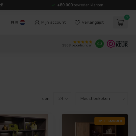
d!
+80.000
tevreden klanten
0
Mijn account
Verlanglijst
EUR
9.3
1808
beoordelingen
Toon:
OPTIE: MARMER