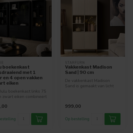
IE
STARFURN
u boekenkast
Vakkenkast Madison
ksdraaiend met 1
Sand | 90 cm
r en 4 open vakken
De vakkenkast Madison
rt eiken
Sand is gemaakt van licht
ulu boekenkast links 75
gezandstraald mangohout en
n zwart eiken combineert
afgew...
en vakken met een d...
,00
999,00
estelling
Op bestelling