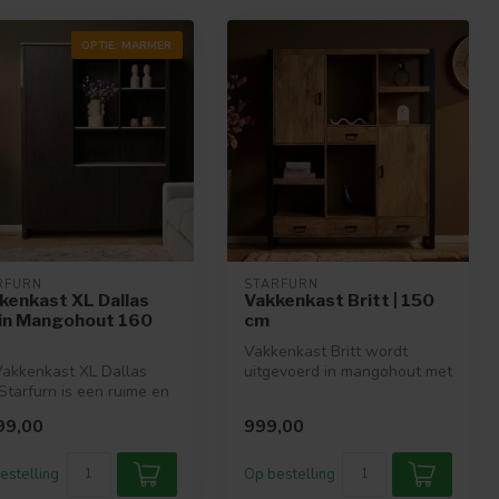
OPTIE: MARMER
RFURN
STARFURN
kenkast XL Dallas
Vakkenkast Britt | 150
in Mangohout 160
cm
Vakkenkast Britt wordt
akkenkast XL Dallas
uitgevoerd in mangohout met
Starfurn is een ruime en
een lichte finish. Het
volle kast van bruin m...
metale...
99,00
999,00
estelling
Op bestelling