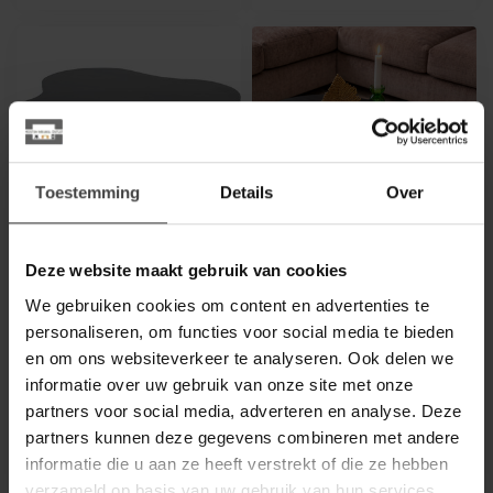
Toestemming
Details
Over
Deze website maakt gebruik van cookies
MYSONS
NIJWIE
Salontafel Fiore 98 cm
Salontafel Firenze -
We gebruiken cookies om content en advertenties te
Mango bruin walnoot
boonvormig - 125 cm -
Zwart
personaliseren, om functies voor social media te bieden
De Fiore tafels uit de Mix &
en om ons websiteverkeer te analyseren. Ook delen we
Match Collection van
Deze boonvormige
MySons stralen warmte en
salontafel van massief
informatie over uw gebruik van onze site met onze
elega...
mangohout brengt leven in
partners voor social media, adverteren en analyse. Deze
329,00
349,00
jouw interieur...
Op bestelling
Op bestelling
partners kunnen deze gegevens combineren met andere
informatie die u aan ze heeft verstrekt of die ze hebben
verzameld op basis van uw gebruik van hun services.