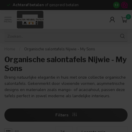
Achteraf betalen
of gespreid betalen
14 dagen b
9.3
0
MENU
Home
/
Organische salontafels Nijwie - My Sons
Organische salontafels Nijwie - My
Sons
Breng natuurlijke elegantie in huis met onze collectie organische
salontafels. Gekenmerkt door vloeiende vormen, asymmetrische
designs en materialen zoals mango- of acaciahout, passen deze
tafels perfect in zowel moderne als landelijke interieurs.
Filters