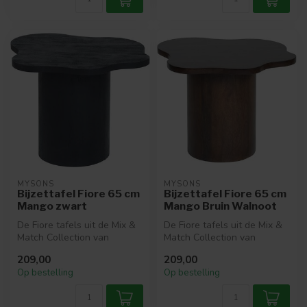
MYSONS
MYSONS
Bijzettafel Fiore 65 cm
Bijzettafel Fiore 65 cm
Mango zwart
Mango Bruin Walnoot
De Fiore tafels uit de Mix &
De Fiore tafels uit de Mix &
Match Collection van
Match Collection van
MySons combineren
MySons stralen warmte en
209,00
209,00
elegantie me...
elega...
Op bestelling
Op bestelling