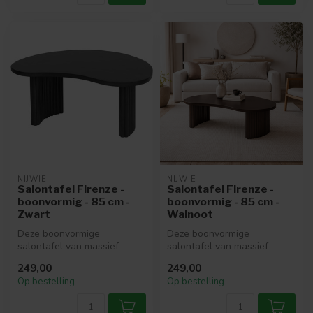
NIJWIE
NIJWIE
Salontafel Firenze -
Salontafel Firenze -
boonvormig - 85 cm -
boonvormig - 85 cm -
Zwart
Walnoot
Deze boonvormige
Deze boonvormige
salontafel van massief
salontafel van massief
mangohout brengt leven in
mangohout brengt leven in
249,00
249,00
jouw interieur...
jouw interieur...
Op bestelling
Op bestelling