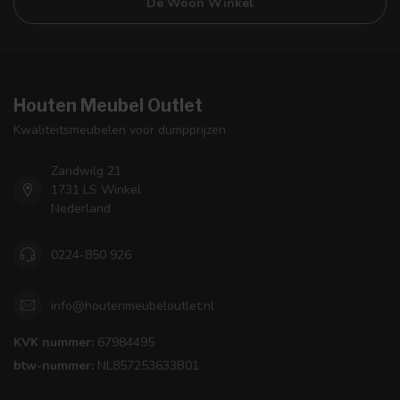
De Woon Winkel
Houten Meubel Outlet
Kwaliteitsmeubelen voor dumpprijzen
Zandwilg 21
1731 LS Winkel
Nederland
0224-850 926
info@houtenmeubeloutlet.nl
KVK nummer:
67984495
btw-nummer:
NL857253633B01