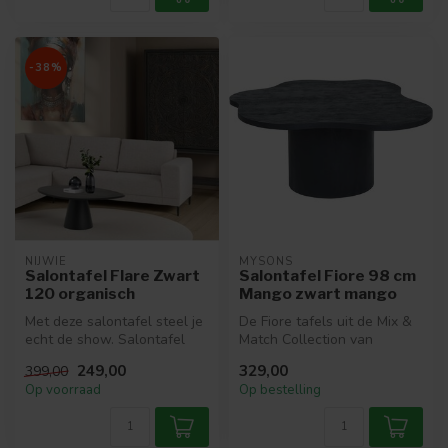
-38%
NIJWIE
MYSONS
Salontafel Flare Zwart
Salontafel Fiore 98 cm
120 organisch
Mango zwart mango
Met deze salontafel steel je
De Fiore tafels uit de Mix &
echt de show. Salontafel
Match Collection van
Flare is gemaakt van massi...
MySons combineren
249,00
329,00
399,00
elegantie me...
Op voorraad
Op bestelling