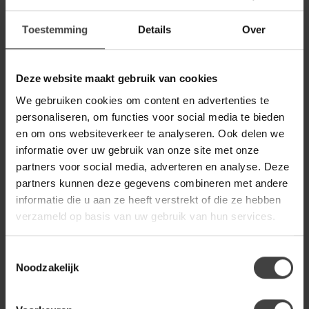
Op voorraad
Toestemming
Details
Over
BENOA
Benoa Dressoir Roots 240 cm
1.199,00
Deze website maakt gebruik van cookies
Op voorraad
We gebruiken cookies om content en advertenties te
BENOA
personaliseren, om functies voor social media te bieden
Benoa Salontafel Rond met 4
en om ons websiteverkeer te analyseren. Ook delen we
Laden Roots
499,00
informatie over uw gebruik van onze site met onze
Op voorraad
partners voor social media, adverteren en analyse. Deze
partners kunnen deze gegevens combineren met andere
informatie die u aan ze heeft verstrekt of die ze hebben
BENOA
Benoa TV Meubel Roots 1 deur
verzameld op basis van uw gebruik van hun services.
1 lade 110
429,00
Op voorraad
Toestemmingsselectie
Noodzakelijk
Heb je een vraag over dit product?