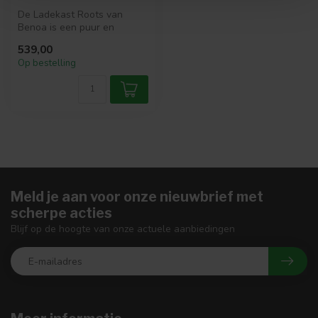
De Ladekast Roots van
Benoa is een puur en
sfeervol meubel dat warmte
539,00
brengt in ...
Op bestelling
Meld je aan voor onze nieuwbrief met
scherpe acties
Blijf op de hoogte van onze actuele aanbiedingen