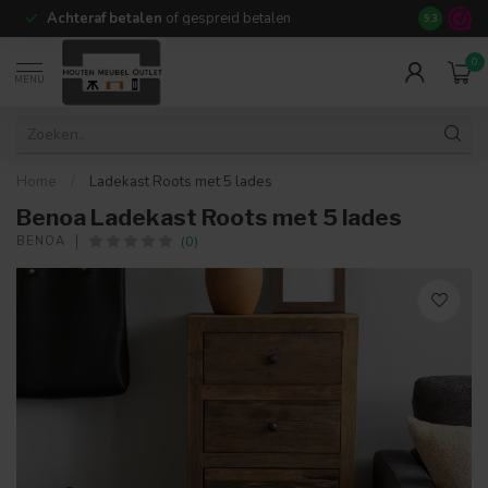
Achteraf betalen
of gespreid betalen
14 dagen b
9.3
0
MENU
Home
/
Ladekast Roots met 5 lades
Benoa Ladekast Roots met 5 lades
(0)
BENOA