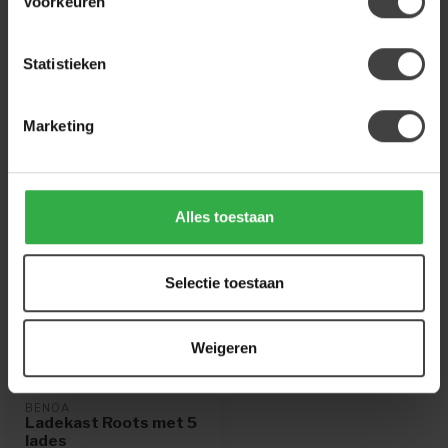
Voorkeuren
Of heb je hulp nodig bij de bestelling? Neem
gerust contact op met onze klantenservice
info@houtenmeubeloutlet.nl
of
+31 224 850
Statistieken
926
. We helpen je graag.
Marketing
Recent bekeken
Alles toestaan
Selectie toestaan
Weigeren
BENOA
Ladekast Roots met 5
lades