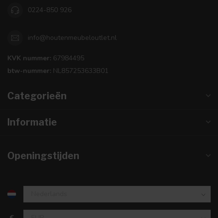
0224-850 926
info@houtenmeubeloutlet.nl
KVK nummer:
67984495
btw-nummer:
NL857253633B01
Categorieën
Informatie
Openingstijden
€