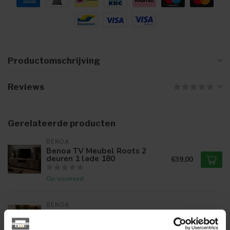
Productomschrijving
Reviews
Gerelateerde producten
BENOA
Benoa TV Meubel Roots 2
deuren 1 lade 180
639,00
Op voorraad
BENOA
Benoa Dressoir Roots 170 cm
899,00