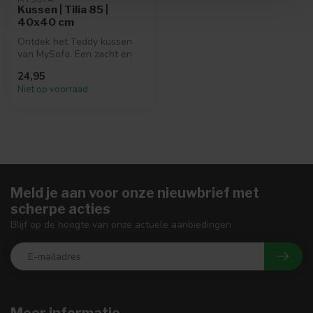
Kussen | Tilia 85 |
40x40 cm
Ontdek het Teddy kussen
van MySofa. Een zacht en
comfortabel kussen,
24,95
gemaakt van...
Niet op voorraad
Meld je aan voor onze nieuwbrief met
scherpe acties
Blijf op de hoogte van onze actuele aanbiedingen