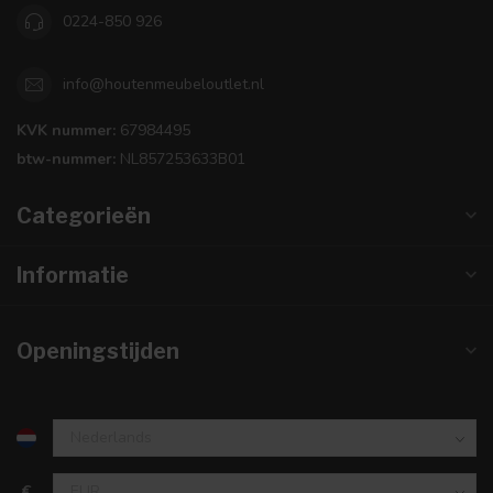
0224-850 926
info@houtenmeubeloutlet.nl
KVK nummer:
67984495
btw-nummer:
NL857253633B01
Categorieën
Informatie
Openingstijden
€