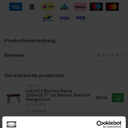
Productomschrijving
Reviews
Gerelateerde producten
LABEL51
Label51 Bureau Bella
120x42x77 cm Nature Smooth
299,00
Mangohout
Op voorraad
WOOOD