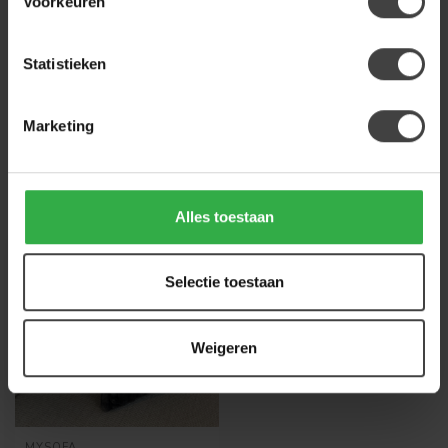
Voorkeuren
Heb je een vraag over dit product?
Of heb je hulp nodig bij de bestelling? Neem
Statistieken
gerust contact op met onze klantenservice
info@houtenmeubeloutlet.nl
of
+31 224 850
926
. We helpen je graag.
Marketing
Recent bekeken
Alles toestaan
Selectie toestaan
Weigeren
MYSOFA