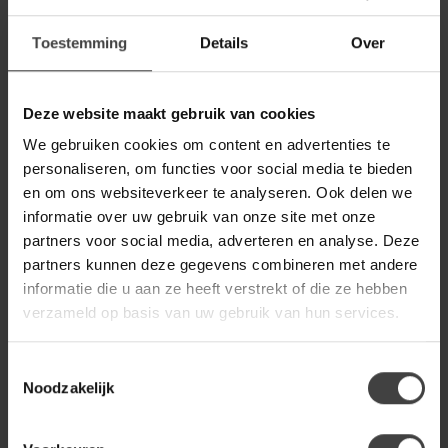
Woood Kussen Moos
21,95
14,95
Toestemming
Details
Over
Op voorraad
BEPUREHOME
BePureHome Kussen Bos -
Deze website maakt gebruik van cookies
34,95
Rood of Grijs
7,50
We gebruiken cookies om content en advertenties te
personaliseren, om functies voor social media te bieden
Op voorraad
en om ons websiteverkeer te analyseren. Ook delen we
informatie over uw gebruik van onze site met onze
BEPUREHOME
BePureHome Kussen Lurex
24,95
partners voor social media, adverteren en analyse. Deze
7,50
partners kunnen deze gegevens combineren met andere
Op voorraad
informatie die u aan ze heeft verstrekt of die ze hebben
verzameld op basis van uw gebruik van hun services.
LABEL51
Label51 Sierkussen Rib - Zwart
- Katoen - One Size
17,50
Toestemmingsselectie
Noodzakelijk
Op voorraad