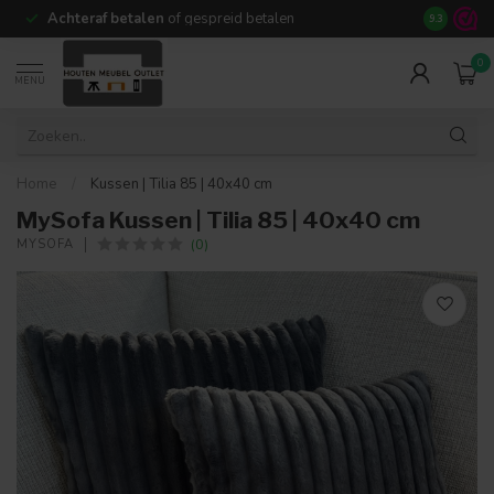
Achteraf betalen
of gespreid betalen
14 dagen b
9.3
0
MENU
Home
/
Kussen | Tilia 85 | 40x40 cm
MySofa Kussen | Tilia 85 | 40x40 cm
(0)
MYSOFA