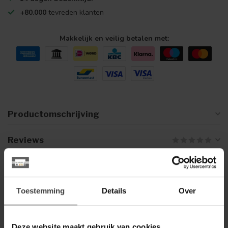
+80.000
tevreden klanten
Makkelijk en veilig betalen met:
Productomschrijving
Reviews
Gerelateerde producten
Toestemming
Details
Over
WOONSTIJL
WoonStijl Kapstok tweak 13
haken breed
149,00
Deze website maakt gebruik van cookies