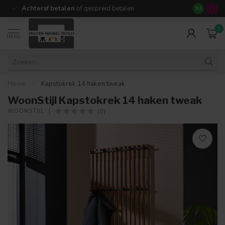
Achteraf betalen
of gespreid betalen
14 dagen b
9.3
0
MENU
Home
/
Kapstokrek 14 haken tweak
WoonStijl Kapstokrek 14 haken tweak
(0)
WOONSTIJL