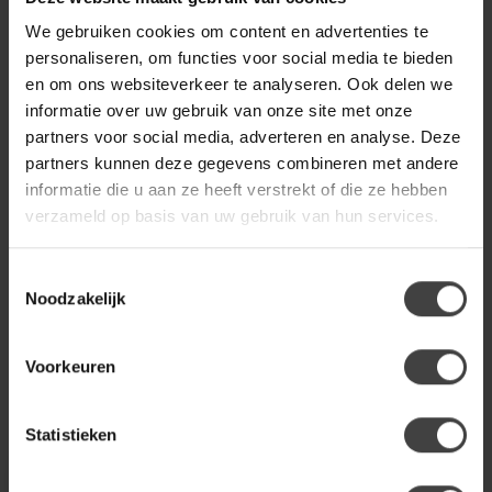
Op voorraad
We gebruiken cookies om content en advertenties te
personaliseren, om functies voor social media te bieden
WOONSTIJL
WoonStijl Kapstok tweak 2x3
en om ons websiteverkeer te analyseren. Ook delen we
haken hoog
129,95
informatie over uw gebruik van onze site met onze
partners voor social media, adverteren en analyse. Deze
Op voorraad
partners kunnen deze gegevens combineren met andere
informatie die u aan ze heeft verstrekt of die ze hebben
verzameld op basis van uw gebruik van hun services.
Heb je een vraag over dit product?
Of heb je hulp nodig bij de bestelling? Neem
gerust contact op met onze klantenservice
Toestemmingsselectie
info@houtenmeubeloutlet.nl
of
+31 224 850
Noodzakelijk
926
. We helpen je graag.
Voorkeuren
Recent bekeken
Statistieken
MEEST GEKOZEN