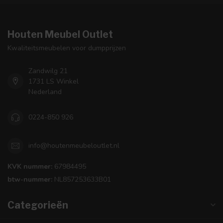
Houten Meubel Outlet
Kwaliteitsmeubelen voor dumpprijzen
Zandwilg 21
1731 LS Winkel
Nederland
0224-850 926
info@houtenmeubeloutlet.nl
KVK nummer:
67984495
btw-nummer:
NL857253633B01
Categorieën