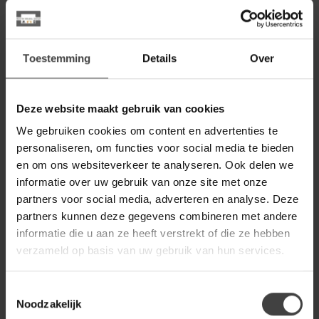
Eetkamerbank Modula -
399,00
Naturel - Boucle - 3-Zits
Op voorraad
Toestemming
Details
Over
LABEL51
Label51 LABEL51
Eetkamerbank Modula -
319,00
Naturel - Boucle - 2-Zits
Deze website maakt gebruik van cookies
We gebruiken cookies om content en advertenties te
Op voorraad
personaliseren, om functies voor social media te bieden
en om ons websiteverkeer te analyseren. Ook delen we
WOONSTIJL
informatie over uw gebruik van onze site met onze
WoonStijl Eetkamerbank
Raster 180 cm boucle Zand
599,00
partners voor social media, adverteren en analyse. Deze
partners kunnen deze gegevens combineren met andere
Op voorraad
informatie die u aan ze heeft verstrekt of die ze hebben
verzameld op basis van uw gebruik van hun services.
WOONSTIJL
WoonStijl Hoekbank Raster
rechts Hoven zand-bruin
1.099,00
Toestemmingsselectie
Noodzakelijk
Op voorraad