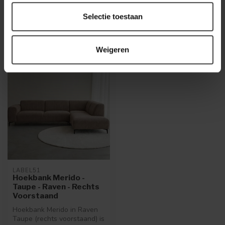
Selectie toestaan
Recent bekeken
Weigeren
LABEL51
Hoekbank Merido -
Taupe - Raven - Rechts
Voorstaand
Hoekbank Merido in Raven
Taupe (rechts voorstaand) is