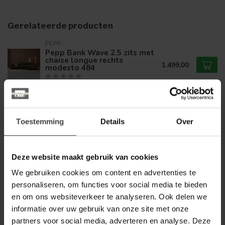
Gerelateerde producten
PEPP
Pepp Bank Wave 2.5 zits met
chaise longue rechts
1.499,00
modesto 484
Op voorraad
TOWER LIVING
Tower Living Bank Leeds - 2,5
Toestemming
Details
Over
zits + ottomane Rechts - City
1.989,00
355 Flesgroen -
1.499,00
Showroommodel
Deze website maakt gebruik van cookies
Op voorraad
We gebruiken cookies om content en advertenties te
personaliseren, om functies voor social media te bieden
PEPP
en om ons websiteverkeer te analyseren. Ook delen we
Pepp Bank Wave 2.5 zits met
chaise longue links modesto
informatie over uw gebruik van onze site met onze
1.499,00
484
partners voor social media, adverteren en analyse. Deze