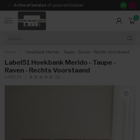
Achteraf betalen
of gespreid betalen
14 dagen b
9.3
0
MENU
Home
/
Hoekbank Merido - Taupe - Raven - Rechts Voorstaand
Label51 Hoekbank Merido - Taupe -
Raven - Rechts Voorstaand
(0)
LABEL51