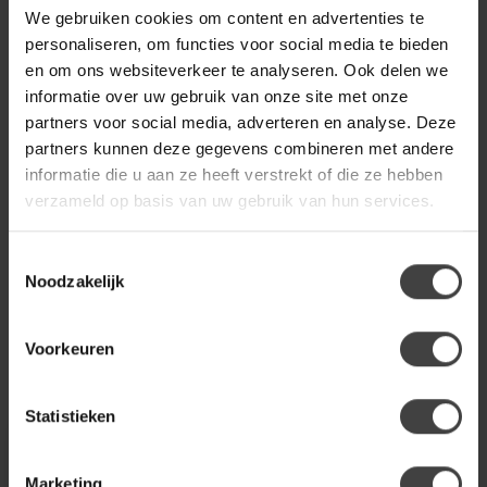
We gebruiken cookies om content en advertenties te
WOONSTIJL
personaliseren, om functies voor social media te bieden
WoonStijl Hanglamp 5x
getrapt punch / Zwart bruin
en om ons websiteverkeer te analyseren. Ook delen we
249,00
informatie over uw gebruik van onze site met onze
Op voorraad
partners voor social media, adverteren en analyse. Deze
partners kunnen deze gegevens combineren met andere
informatie die u aan ze heeft verstrekt of die ze hebben
Heb je een vraag over dit product?
verzameld op basis van uw gebruik van hun services.
Of heb je hulp nodig bij de bestelling? Neem
gerust contact op met onze klantenservice
Toestemmingsselectie
info@houtenmeubeloutlet.nl
of
+31 224 850
926
. We helpen je graag.
Noodzakelijk
Voorkeuren
Recent bekeken
Statistieken
Marketing