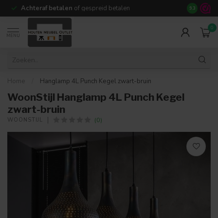
Achteraf betalen
of gespreid betalen
14 dagen b
9.3
0
MENU
Home
/
Hanglamp 4L Punch Kegel zwart-bruin
WoonStijl Hanglamp 4L Punch Kegel
zwart-bruin
(0)
WOONSTIJL