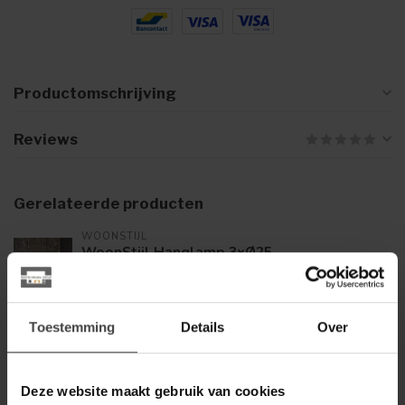
Productomschrijving
Reviews
Gerelateerde producten
WOONSTIJL
WoonStijl Hanglamp 3xØ25
Punch Bol
199,00
Op voorraad
Toestemming
Details
Over
Hanglamp Ø70 Punch
349,00
Op voorraad
Deze website maakt gebruik van cookies