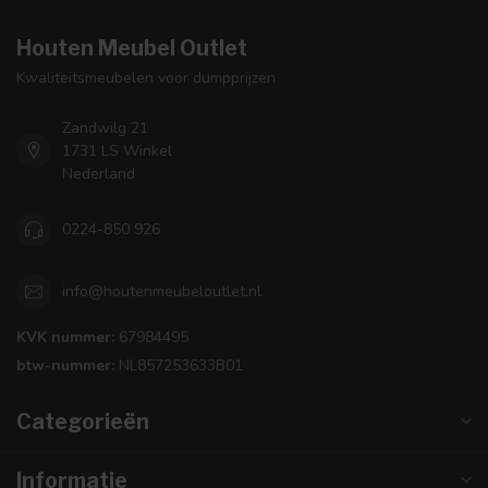
Houten Meubel Outlet
Kwaliteitsmeubelen voor dumpprijzen
Zandwilg 21
1731 LS Winkel
Nederland
0224-850 926
info@houtenmeubeloutlet.nl
KVK nummer:
67984495
btw-nummer:
NL857253633B01
Categorieën
Informatie