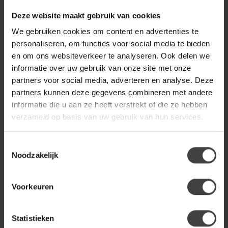
copper twist
89,95
Deze website maakt gebruik van cookies
Op voorraad
We gebruiken cookies om content en advertenties te
personaliseren, om functies voor social media te bieden
WOONSTIJL
en om ons websiteverkeer te analyseren. Ook delen we
WoonStijl Hanglamp Ø70
informatie over uw gebruik van onze site met onze
copper twist
199,00
partners voor social media, adverteren en analyse. Deze
Op voorraad
partners kunnen deze gegevens combineren met andere
informatie die u aan ze heeft verstrekt of die ze hebben
verzameld op basis van uw gebruik van hun services.
Heb je een vraag over dit product?
Of heb je hulp nodig bij de bestelling? Neem
Toestemmingsselectie
gerust contact op met onze klantenservice
Noodzakelijk
info@houtenmeubeloutlet.nl
of
+31 224 850
926
. We helpen je graag.
Voorkeuren
Recent bekeken
Statistieken