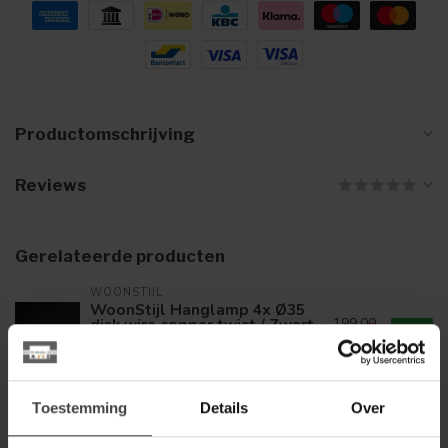
Productomschrijving
Reviews
Gerelateerde producten
WOONSTIJL
WoonStijl Hanglamp 4x Ø35
disk wire copper twist / Zwart
199,00
nikkel
199,00
Op voorraad
Toestemming
Details
Over
WOONSTIJL
WoonStijl Plafondlamp Ø43