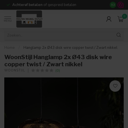
Achteraf betalen
of gespreid betalen
14 dagen b
9.3
0
MENU
Home
/
Hanglamp 2x Ø43 disk wire copper twist / Zwart nikkel
WoonStijl Hanglamp 2x Ø43 disk wire
copper twist / Zwart nikkel
(0)
WOONSTIJL