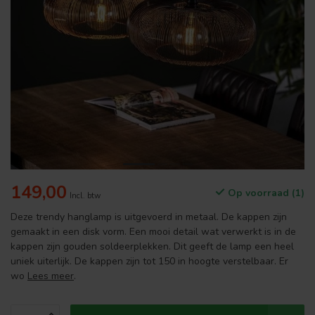
149,00
Op voorraad (1)
Incl. btw
Deze trendy hanglamp is uitgevoerd in metaal. De kappen zijn
gemaakt in een disk vorm. Een mooi detail wat verwerkt is in de
kappen zijn gouden soldeerplekken. Dit geeft de lamp een heel
uniek uiterlijk. De kappen zijn tot 150 in hoogte verstelbaar. Er
wo
Lees meer
.