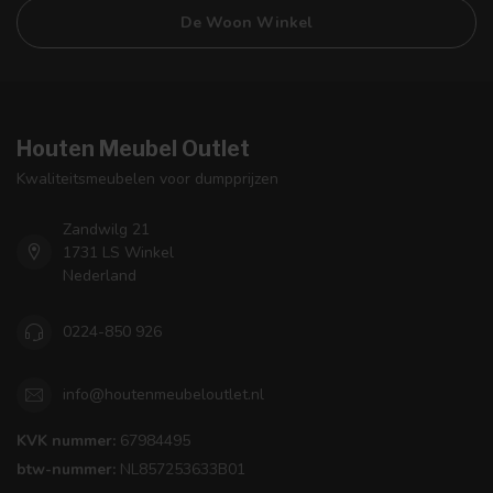
De Woon Winkel
Houten Meubel Outlet
Kwaliteitsmeubelen voor dumpprijzen
Zandwilg 21
1731 LS Winkel
Nederland
0224-850 926
info@houtenmeubeloutlet.nl
KVK nummer:
67984495
btw-nummer:
NL857253633B01