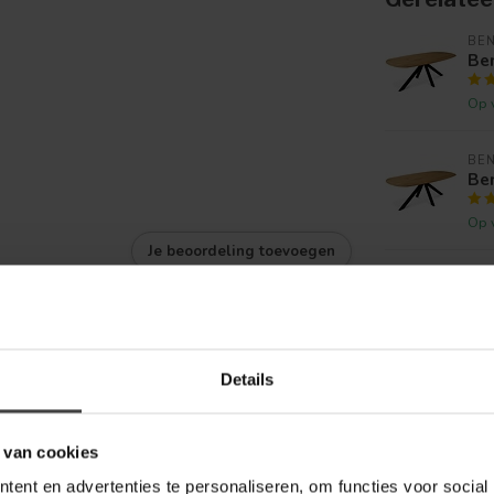
BE
Be
Op 
BE
Be
Op 
Je beoordeling toevoegen
WO
Wo
tra
Op 
Details
BE
Be
 van cookies
Op 
ent en advertenties te personaliseren, om functies voor social