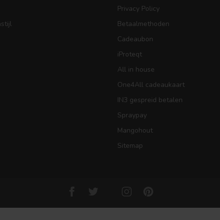
Privacy Policy
tijl
Betaalmethoden
Cadeaubon
iProteqt
All in house
One4All cadeaukaart
IN3 gespreid betalen
Spraypay
Mangohout
Sitemap