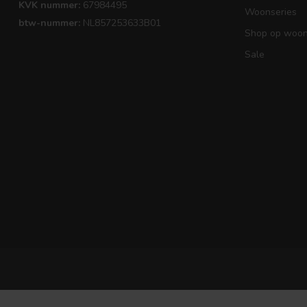
KVK nummer:
67984495
Woonseries
btw-nummer:
NL857253633B01
Shop op woons
Sale