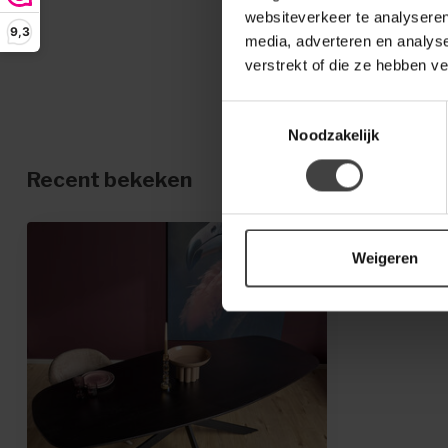
websiteverkeer te analyseren
9,3
media, adverteren en analys
verstrekt of die ze hebben v
Toestemmingsselectie
Noodzakelijk
Recent bekeken
Weigeren