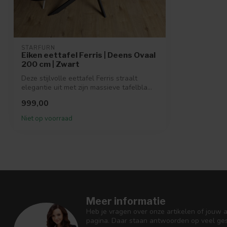
STARFURN
Eiken eettafel Ferris | Deens Ovaal
200 cm | Zwart
Deze stijlvolle eettafel Ferris straalt
elegantie uit met zijn massieve tafelbla...
999,00
Niet op voorraad
Meer informatie
Heb je vragen over onze artikelen of jouw 
pagina. Daar staan antwoorden op veel ges