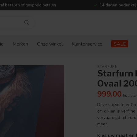
af betalen
of gespreid betalen
14 dagen bedenktij
ie
Merken
Onze winkel
Klantenservice
SALE
STARFURN
Starfurn 
Ovaal 20
999,00
Incl. btw
Deze stijlvolle eetta
cm dik en is verfijnd
vervaardigd uit Eur
meer
.
Kies uw maat en 