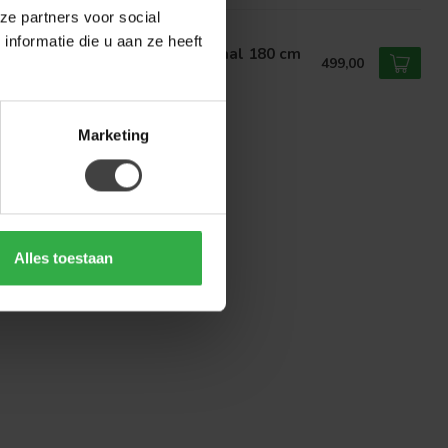
ze partners voor social
NOA
nformatie die u aan ze heeft
noa Eettafel Mango Deens Ovaal 180 cm
499,00
voorraad
Marketing
Alles toestaan