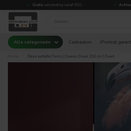
Gratis
verzending vanaf €50,-
Achter
Alle categorieën
Cadeaubon
iProteqt garant
Home
/
Eiken eettafel Ferris | Deens Ovaal 200 cm | Zwart