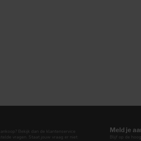
Meld je aa
aankoop? Bekijk dan de klantenservice
Blijf op de hoo
telde vragen. Staat jouw vraag er niet