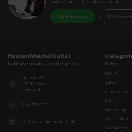
tussen? Dan staat er ook vermeld hoe je c
Klantenservice
De Woon W
Houten Meubel Outlet
Categori
Kwaliteitsmeubelen voor dumpprijzen
Buiten
Nieuw!
Zandwilg 21
Tafels
1731 LS Winkel
Nederland
Zitmeubelen
Kasten
0224-850 926
Verlichting
Accessoires
info@houtenmeubeloutlet.nl
Slaapkamer