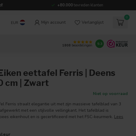
d!
+80.000
tevreden klanten
0
Mijn account
Verlanglijst
EUR
9.3
1808
beoordelingen
Eiken eettafel Ferris | Deens
0 cm | Zwart
Niet op voorraad
fel Ferris straalt elegantie uit met zijn massieve tafelblad van 3
 afgewerkt met een stijlvolle vellingkant. Het tafelblad is
opees eikenhout en is gecertificeerd met het FSC-keurmerk.
Lees
kleur