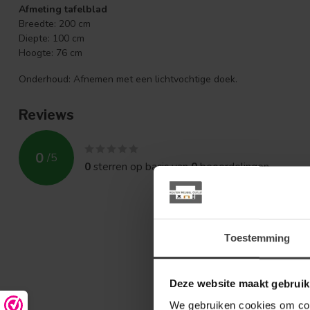
Afmeting tafelblad
Breedte: 200 cm
Diepte: 100 cm
Hoogte: 76 cm
Onderhoud: Afnemen met een lichtvochtige doek.
Reviews
0
/
5
0
sterren op basis van
0
beoordelingen
Toestemming
Deze website maakt gebruik
We gebruiken cookies om cont