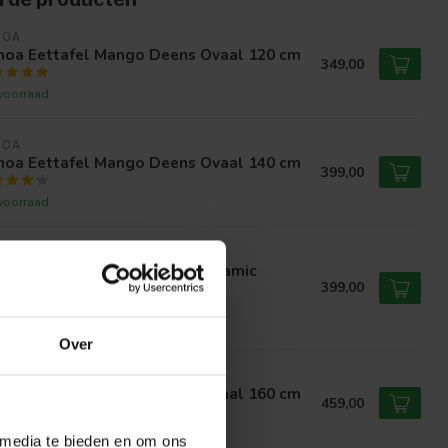
NOA
noa Eettafel Mango Deens Ovaal 120 cm
349,00
voorraad
NOA
noa Eettafel Mango Deens Ovaal 140 cm
399,00
voorraad
ONSTIJL
onStijl Eetkamertafel 180 ceramic
vertinlook
399,00
voorraad
Over
NOA
noa Eettafel Mango Deens Ovaal 160 cm
459,00
voorraad
 media te bieden en om ons