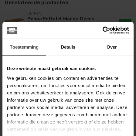
Gerelateerde producten
BENOA
Benoa Eettafel Mango Deens
Ovaal 120 cm
349,00
Op voorraad
Toestemming
Details
Over
BENOA
Benoa Eettafel Mango Deens
Ovaal 140 cm
399,00
Deze website maakt gebruik van cookies
Op voorraad
We gebruiken cookies om content en advertenties te
personaliseren, om functies voor social media te bieden
WOONSTIJL
WoonStijl Eetkamertafel 180
en om ons websiteverkeer te analyseren. Ook delen we
ceramic travertinlook
399,00
informatie over uw gebruik van onze site met onze
partners voor social media, adverteren en analyse. Deze
Op voorraad
partners kunnen deze gegevens combineren met andere
informatie die u aan ze heeft verstrekt of die ze hebben
BENOA
verzameld op basis van uw gebruik van hun services.
Benoa Eettafel Mango Deens
Ovaal 160 cm
459,00