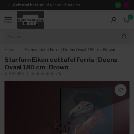
Achteraf betalen
of gespreid betalen
14 dagen b
9.3
0
MENU
Home
/
Eiken eettafel Ferris | Deens Ovaal 180 cm | Brown
Starfurn Eiken eettafel Ferris | Deens
Ovaal 180 cm | Brown
(0)
STARFURN