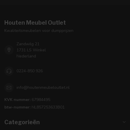
Houten Meubel Outlet
Kwaliteitsmeubelen voor dumpprijzen
Zandwilg 21
1731 LS Winkel
Nederland
0224-850 926
info@houtenmeubeloutlet.nl
KVK nummer:
67984495
btw-nummer:
NL857253633B01
Categorieën