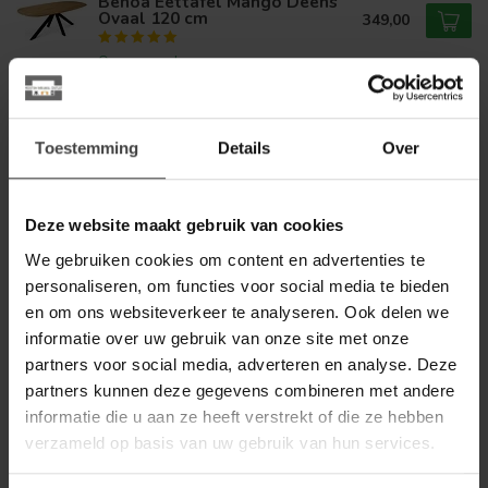
Benoa Eettafel Mango Deens
Ovaal 120 cm
349,00
Op voorraad
BENOA
Benoa Eettafel Mango Deens
Toestemming
Details
Over
Ovaal 140 cm
399,00
Op voorraad
Deze website maakt gebruik van cookies
NIJWIE
We gebruiken cookies om content en advertenties te
Nijwie Salontafel Formaggio
Edam Ø68 Off-white
personaliseren, om functies voor social media te bieden
289,00
en om ons websiteverkeer te analyseren. Ook delen we
Op voorraad
informatie over uw gebruik van onze site met onze
partners voor social media, adverteren en analyse. Deze
WOONSTIJL
partners kunnen deze gegevens combineren met andere
WoonStijl Eetkamertafel 180
informatie die u aan ze heeft verstrekt of die ze hebben
ceramic travertinlook
399,00
verzameld op basis van uw gebruik van hun services.
Op voorraad