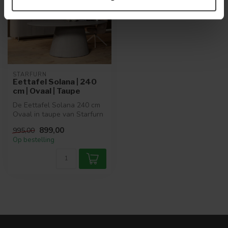
STARFURN
Eettafel Solana | 240
cm | Ovaal | Taupe
De Eettafel Solana 240 cm
Ovaal in taupe van Starfurn
is een stijlvol en tijdloo...
899,00
995,00
Op bestelling