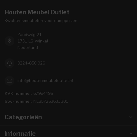
Houten Meubel Outlet
Kwaliteitsmeubelen voor dumpprijzen
Zandwilg 21
1731 LS Winkel
Nederland
0224-850 926
info@houtenmeubeloutlet.nl
KVK nummer:
67984495
btw-nummer:
NL857253633B01
Categorieën
Informatie