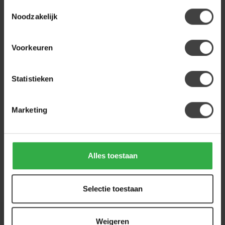
Toestemmingsselectie
BENOA
Noodzakelijk
Benoa Eettafel Mango Deens
Ovaal 160 cm
459,00
Voorkeuren
Op voorraad
Statistieken
Heb je een vraag over dit product?
Of heb je hulp nodig bij de bestelling? Neem
gerust contact op met onze klantenservice
Marketing
info@houtenmeubeloutlet.nl
of
+31 224 850
926
. We helpen je graag.
Alles toestaan
Recent bekeken
Selectie toestaan
-10%
Weigeren