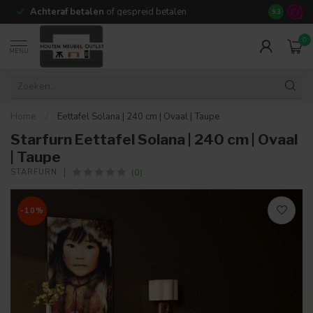
Achteraf betalen
of gespreid betalen
14 dagen b
9.3
0
MENU
Home
/
Eettafel Solana | 240 cm | Ovaal | Taupe
Starfurn Eettafel Solana | 240 cm | Ovaal
| Taupe
(0)
STARFURN
-10%