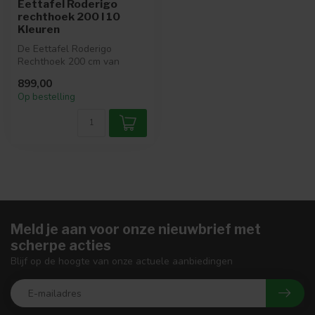
Eettafel Roderigo
rechthoek 200 l 10
Kleuren
De Eettafel Roderigo
Rechthoek 200 cm van
Nijwie is een moderne en
899,00
veelzijdige e...
Op bestelling
Meld je aan voor onze nieuwbrief met
scherpe acties
Blijf op de hoogte van onze actuele aanbiedingen