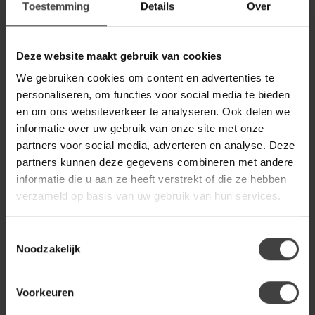
Toestemming
Details
Over
Deze website maakt gebruik van cookies
Productomschrijving
We gebruiken cookies om content en advertenties te
personaliseren, om functies voor social media te bieden
Reviews
en om ons websiteverkeer te analyseren. Ook delen we
informatie over uw gebruik van onze site met onze
partners voor social media, adverteren en analyse. Deze
Gerelateerde producten
partners kunnen deze gegevens combineren met andere
NIJWIE
informatie die u aan ze heeft verstrekt of die ze hebben
Nijwie Salontafel Ziggy set
van 2 organisch - diverse
verzameld op basis van uw gebruik van hun services.
499,00
kleuren
Op voorraad
Toestemmingsselectie
Noodzakelijk
NIJWIE
Nijwie Salontafel Jago set van
2 organisch - diverse kleuren
Voorkeuren
499,00