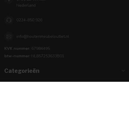
Nederland
0224-850 926
info@houtenmeubeloutlet.nl
KVK nummer:
67984495
btw-nummer:
NL857253633B01
Categorieën
Informatie
Openingstijden