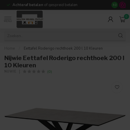
Achteraf betalen
of gespreid betalen
14 dagen b
9.3
0
MENU
Home
/
Eettafel Roderigo rechthoek 200 l 10 Kleuren
Nijwie Eettafel Roderigo rechthoek 200 l
10 Kleuren
(0)
NIJWIE