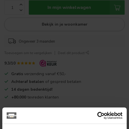
In mijn winkelwagen
Bekijk in je woonkamer
Ongeveer 3 maanden
Toevoegen om te vergelijken
Deel dit product
9.3/10
Gratis
verzending vanaf €50,-
Achteraf betalen
of gespreid betalen
14 dagen bedenktijd!
+80.000
tevreden klanten
Makkelijk en veilig betalen met: