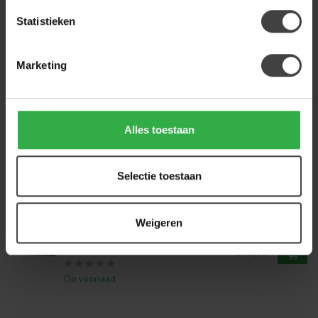
Op voorraad
Statistieken
NIJWIE
Nijwie Eettafel Desdemona
Deens Ovaal 220 x 103 cm -
Marketing
1.049,00
Diverse kleuren
Op voorraad
Alles toestaan
NIJWIE
Nijwie Zwevend tv meubel
Montano 160 cm - 10 kleuren
699,00
Selectie toestaan
Op voorraad
Weigeren
NIJWIE
Nijwie Zwevend tv meubel
Montano 220 cm - 10 kleuren
849,00
Op voorraad