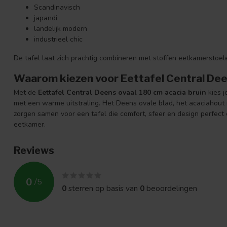
Scandinavisch
japandi
landelijk modern
industrieel chic
De tafel laat zich prachtig combineren met stoffen eetkamerstoele
Waarom kiezen voor Eettafel Central Dee
Met de
Eettafel Central Deens ovaal 180 cm acacia bruin
kies j
met een warme uitstraling. Het Deens ovale blad, het acaciahout
zorgen samen voor een tafel die comfort, sfeer en design perfect 
eetkamer.
Reviews
0
/
5
0
sterren op basis van
0
beoordelingen