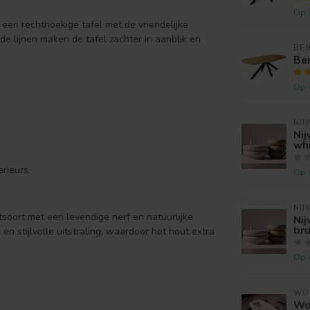
Op 
 een rechthoekige tafel met de vriendelijke
de lijnen maken de tafel zachter in aanblik en
BE
Be
Op 
NIJ
Ni
wh
rieurs.
Op 
NIJ
soort met een levendige nerf en natuurlijke
Nij
bru
en stijlvolle uitstraling, waardoor het hout extra
Op 
WO
Wo