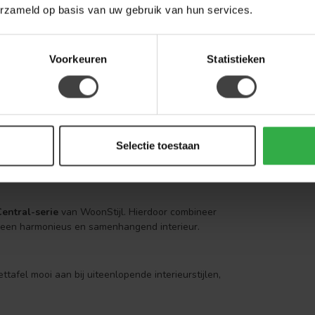
erzameld op basis van uw gebruik van hun services.
lige eethoek waarin comfort en uitstraling
onen en voelt dankzij de organische vorm toch
Voorkeuren
Statistieken
Selectie toestaan
entral-serie
van WoonStijl. Hierdoor combineer
or een harmonieus en samenhangend interieur.
afel mooi aan bij uiteenlopende interieurstijlen,