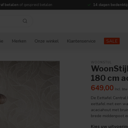
af betalen
of gespreid betalen
14 dagen bedenktij
ie
Merken
Onze winkel
Klantenservice
SALE
WOONSTIJL
WoonStijl
180 cm ac
649,00
Incl. btw
De Eettafel Central 
eettafel met een wa
acaciahout met bruin
brede middenpoot 
Kies uw uitvoerin