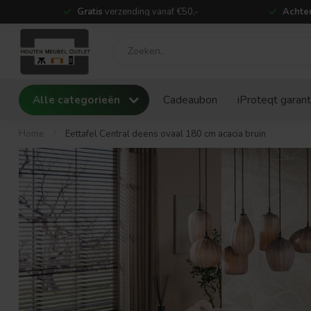
Gratis
verzending vanaf €50,-
Achter
Alle categorieën
Cadeaubon
iProteqt garant
Home
/
Eettafel Central deens ovaal 180 cm acacia bruin