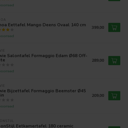
voorraad
NOA
noa Eettafel Mango Deens Ovaal 140 cm
399,00
voorraad
WIE
jwie Salontafel Formaggio Edam Ø68 Off-
ite
289,00
voorraad
WIE
wie Bijzettafel Formaggio Beemster Ø45
in
209,00
voorraad
ONSTIJL
onStijl Eetkamertafel 180 ceramic