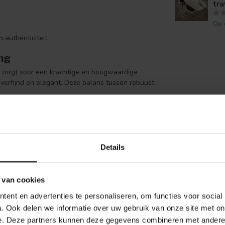
tra
Op 
 authenticiteit.
ing
t zorgt voor een krachtige en hoogwaardige
 verfijnd en elegant. Deze balans tussen robuust
ntie
ntwerp een krachtig maar luchtig karakter geeft.
gingsvrijheid rondom de tafel.
Details
 van cookies
ent en advertenties te personaliseren, om functies voor social
. Ook delen we informatie over uw gebruik van onze site met on
e. Deze partners kunnen deze gegevens combineren met andere i
n dagelijks gebruik.