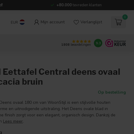
d!
+80.000
tevreden klanten
0
Mijn account
Verlanglijst
EUR
9.3
1808
beoordelingen
 Eettafel Central deens ovaal
acia bruin
Op bestelling
Deens ovaal 180 cm van WoonStijl is een stijlvolle houten
rme en uitnodigende uitstraling. Het Deens ovale blad in
e finish zorgt voor een elegant, organisch design. Dankzij de
en
Lees meer
.
g