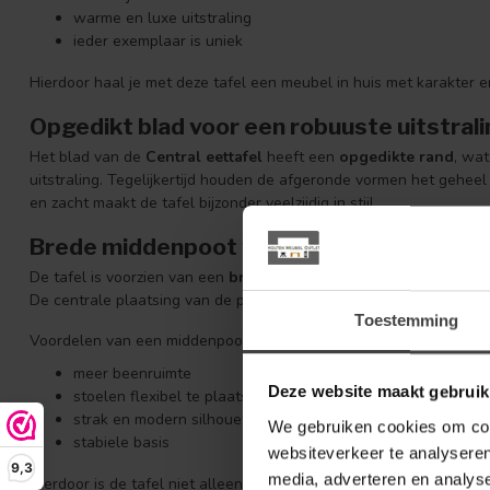
warme en luxe uitstraling
ieder exemplaar is uniek
Hierdoor haal je met deze tafel een meubel in huis met karakter en
Opgedikt blad voor een robuuste uitstral
Het blad van de
Central eettafel
heeft een
opgedikte rand
, wa
uitstraling. Tegelijkertijd houden de afgeronde vormen het geheel
en zacht maakt de tafel bijzonder veelzijdig in stijl.
Brede middenpoot voor comfort en elega
De tafel is voorzien van een
brede ovale middenpoot
, die het o
De centrale plaatsing van de poot zorgt bovendien voor veel bewe
Toestemming
Voordelen van een middenpoot:
meer beenruimte
Deze website maakt gebruik
stoelen flexibel te plaatsen
strak en modern silhouet
We gebruiken cookies om cont
stabiele basis
websiteverkeer te analyseren
9,3
media, adverteren en analys
Hierdoor is de tafel niet alleen mooi om te zien, maar ook prettig i