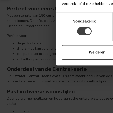
verstrekt of die ze hebben v
Perfect voor een sfeervolle eethoek
Toestemmingsselectie
Met een lengte van
180 cm
is deze eettafel ideaal voor een gezel
samenkomen. De tafel biedt voldoende ruimte voor meerdere pers
Noodzakelijk
luchtig en uitnodigend aan.
Perfect voor:
dagelijks tafelen
diners met familie of vrienden
Weigeren
compacte tot middelgrote eetkamers
stijlvolle open woonruimtes
Onderdeel van de Central-serie
De
Eettafel Central Deens ovaal 180 cm
maakt deel uit van de
C
je deze tafel eenvoudig met andere meubels uit dezelfde lijn vo
Past in diverse woonstijlen
Door de warme houtkleur en het organische ontwerp sluit deze eett
zoals:
modern