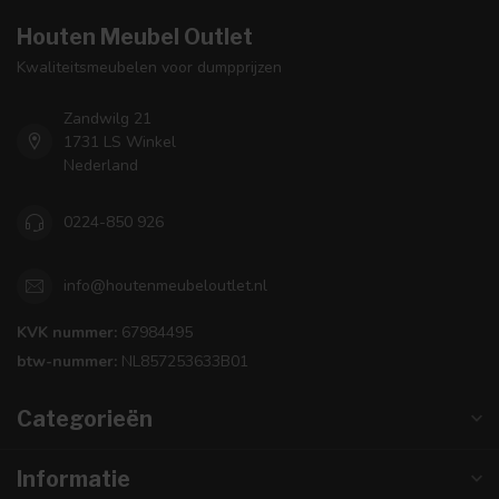
Houten Meubel Outlet
Kwaliteitsmeubelen voor dumpprijzen
Zandwilg 21
1731 LS Winkel
Nederland
0224-850 926
info@houtenmeubeloutlet.nl
KVK nummer:
67984495
btw-nummer:
NL857253633B01
Categorieën
Informatie