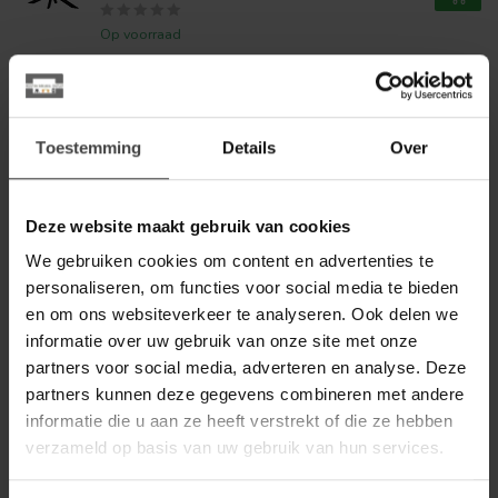
Op voorraad
MYSONS
MySons Eettafel Akagi Mango
Deens ovaal asblond 210 cm
789,00
Toestemming
Details
Over
Op voorraad
Deze website maakt gebruik van cookies
MYSONS
MySons Eettafel Akagi Acacia
We gebruiken cookies om content en advertenties te
Deens ovaal zwart 160 cm
579,00
personaliseren, om functies voor social media te bieden
Op voorraad
en om ons websiteverkeer te analyseren. Ook delen we
informatie over uw gebruik van onze site met onze
MYSONS
partners voor social media, adverteren en analyse. Deze
MySons Eettafel Akagi Acacia
partners kunnen deze gegevens combineren met andere
Deens ovaal zwart 180 cm
629,00
informatie die u aan ze heeft verstrekt of die ze hebben
Op voorraad
verzameld op basis van uw gebruik van hun services.