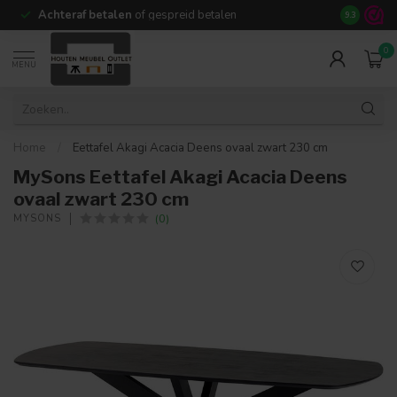
Achteraf betalen
of gespreid betalen
14 dagen b
9.3
0
MENU
Home
/
Eettafel Akagi Acacia Deens ovaal zwart 230 cm
MySons Eettafel Akagi Acacia Deens
ovaal zwart 230 cm
(0)
MYSONS