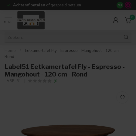
Achteraf betalen
of gespreid betalen
14 dagen b
9.3
0
MENU
Home
/
Eetkamertafel Fly - Espresso - Mangohout - 120 cm -
Rond
Label51 Eetkamertafel Fly - Espresso -
Mangohout - 120 cm - Rond
(0)
LABEL51