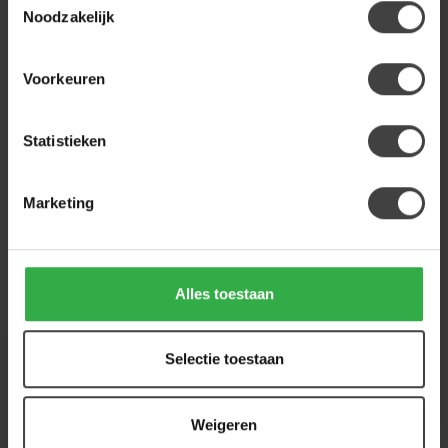
poot
599,00
Noodzakelijk
Op voorraad
Voorkeuren
Heb je een vraag over dit product?
Statistieken
Of heb je hulp nodig bij de bestelling? Neem
gerust contact op met onze klantenservice
info@houtenmeubeloutlet.nl
of
+31 224 850
926
. We helpen je graag.
Marketing
Recent bekeken
Alles toestaan
Selectie toestaan
Weigeren