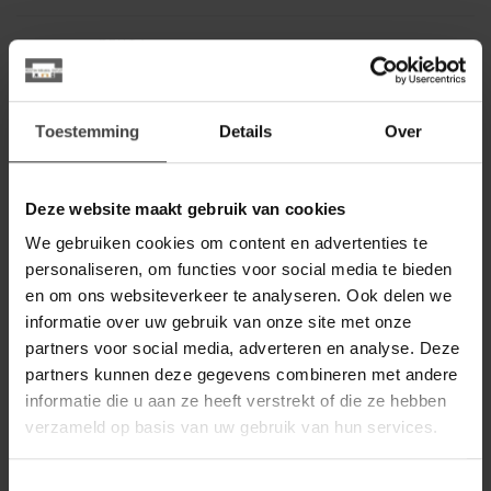
BENOA
Benoa Eettafel Mango Deens
Ovaal 140 cm
399,00
Op voorraad
Toestemming
Details
Over
BENOA
Benoa Eettafel Mango -
Deze website maakt gebruik van cookies
verkrijgbaar in 5 afmetingen
229,00
We gebruiken cookies om content en advertenties te
Op voorraad
personaliseren, om functies voor social media te bieden
en om ons websiteverkeer te analyseren. Ook delen we
BENOA
informatie over uw gebruik van onze site met onze
Benoa Eettafel Mango Deens
Ovaal 160 cm
partners voor social media, adverteren en analyse. Deze
459,00
partners kunnen deze gegevens combineren met andere
Op voorraad
informatie die u aan ze heeft verstrekt of die ze hebben
verzameld op basis van uw gebruik van hun services.
NIJWIE
Nijwie Eettafel Taurus Mango
bruin organisch 160 cm zwarte
789,00
Toestemmingsselectie