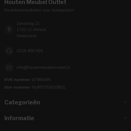
Houten Meubel Outlet
Kwaliteitsmeubelen voor dumpprijzen
Zandwilg 21
1731 LS Winkel
Nederland
0224-850 926
info@houtenmeubeloutlet.nl
KVK nummer:
67984495
btw-nummer:
NL857253633B01
Categorieën
Informatie