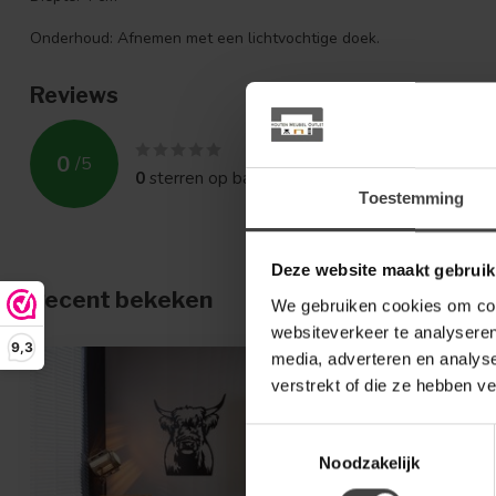
Onderhoud: Afnemen met een lichtvochtige doek.
Reviews
0
/
5
0
sterren op basis van
0
beoordelingen
Toestemming
Deze website maakt gebruik
Recent bekeken
We gebruiken cookies om cont
websiteverkeer te analyseren
9,3
media, adverteren en analys
verstrekt of die ze hebben v
Toestemmingsselectie
Noodzakelijk