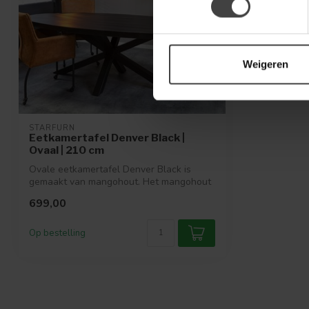
Weigeren
STARFURN
Eetkamertafel Denver Black |
Ovaal | 210 cm
Ovale eetkamertafel Denver Black is
gemaakt van mangohout. Het mangohout
is beha...
699,00
Op bestelling