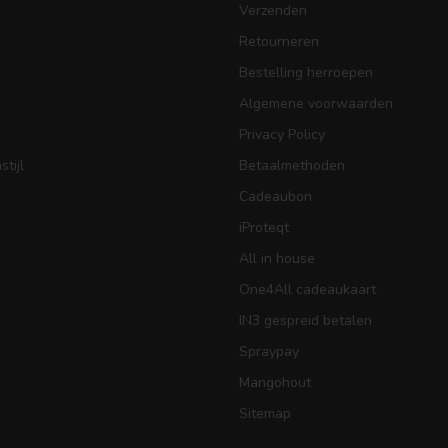
Verzenden
Retourneren
Bestelling herroepen
Algemene voorwaarden
Privacy Policy
tijl
Betaalmethoden
Cadeaubon
iProteqt
All in house
One4All cadeaukaart
IN3 gespreid betalen
Spraypay
Mangohout
Sitemap