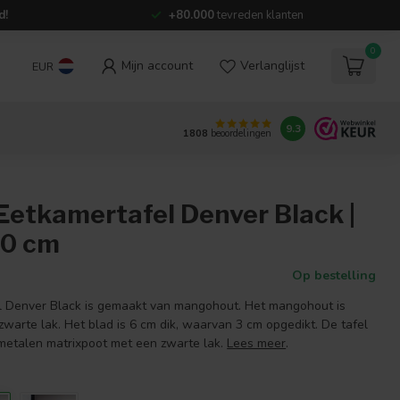
d!
+80.000
tevreden klanten
0
Mijn account
Verlanglijst
EUR
9.3
1808
beoordelingen
Eetkamertafel Denver Black |
10 cm
Op bestelling
l Denver Black is gemaakt van mangohout. Het mangohout is
warte lak. Het blad is 6 cm dik, waarvan 3 cm opgedikt. De tafel
 metalen matrixpoot met een zwarte lak.
Lees meer
.