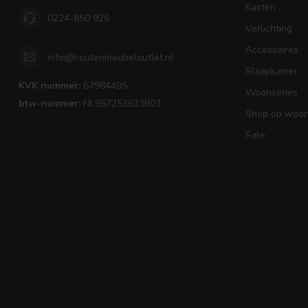
Kasten
0224-850 926
Verlichting
Accessoires
info@houtenmeubeloutlet.nl
Slaapkamer
KVK nummer:
67984495
Woonseries
btw-nummer:
NL857253633B01
Shop op woons
Sale