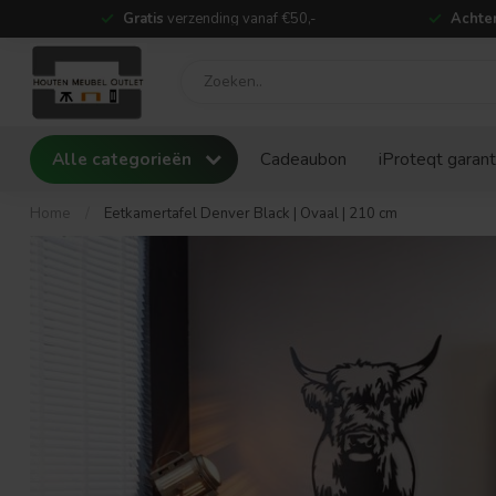
Gratis
verzending vanaf €50,-
Achter
Alle categorieën
Cadeaubon
iProteqt garant
Home
/
Eetkamertafel Denver Black | Ovaal | 210 cm