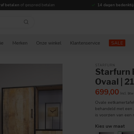
af betalen
of gespreid betalen
14 dagen bedenktij
ie
Merken
Onze winkel
Klantenservice
SALE
STARFURN
Starfurn 
Ovaal | 2
699,00
Incl. btw
Ovale eetkamertafe
behandeld met een z
is voorzien van een
Kies uw maat