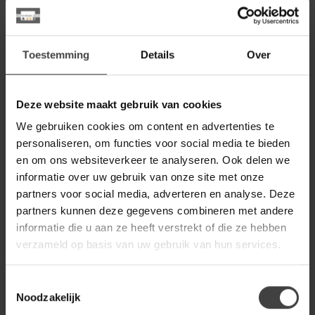
Ovaal 140 cm
399,00
Op voorraad
Toestemming
Details
Over
BENOA
Benoa Eettafel Mango Deens
Ovaal 160 cm
459,00
Deze website maakt gebruik van cookies
Op voorraad
We gebruiken cookies om content en advertenties te
personaliseren, om functies voor social media te bieden
WOONSTIJL
en om ons websiteverkeer te analyseren. Ook delen we
WoonStijl Salontafel set van 2
shamrock Maya teak
informatie over uw gebruik van onze site met onze
299,00
partners voor social media, adverteren en analyse. Deze
Op voorraad
partners kunnen deze gegevens combineren met andere
informatie die u aan ze heeft verstrekt of die ze hebben
LABEL51
verzameld op basis van uw gebruik van hun services.
Label51 Sidetable Wow -
Espresso - Mangohout - 135
179,00
cm
Toestemmingsselectie
Noodzakelijk
Op voorraad