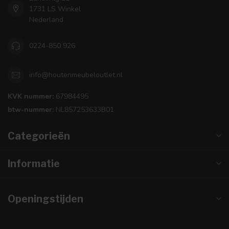
1731 LS Winkel
Nederland
0224-850 926
info@houtenmeubeloutlet.nl
KVK nummer:
67984495
btw-nummer:
NL857253633B01
Categorieën
Informatie
Openingstijden