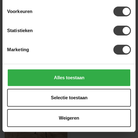
Voorkeuren
Heb je een vraag over dit product?
Of heb je hulp nodig bij de bestelling? Neem
Statistieken
gerust contact op met onze klantenservice
info@houtenmeubeloutlet.nl
of
+31 224 850
926
. We helpen je graag.
Marketing
Recent bekeken
Alles toestaan
Selectie toestaan
Weigeren