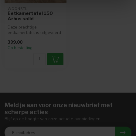
WOONSTIJL
Eetkamertafel 150
Arhus solid
Deze prachtige
eetkamertafel is uitgevoerd
in massief acaciahout. Er is
399,00
voor een...
Op bestelling
Meld je aan voor onze nieuwbrief met
scherpe acties
Blijf op de hoogte van onze actuele aanbiedingen