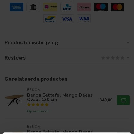
Productomschrijving
Reviews
Gerelateerde producten
BENOA
Benoa Eettafel Mango Deens
Ovaal 120 cm
349,00
Op voorraad
BENOA
Benoa Eettafel Mango Deens