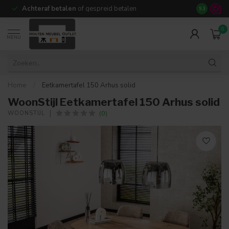
Achteraf betalen
of gespreid betalen
14 dagen b
9.3
0
MENU
Home
/
Eetkamertafel 150 Arhus solid
WoonStijl Eetkamertafel 150 Arhus solid
(0)
WOONSTIJL