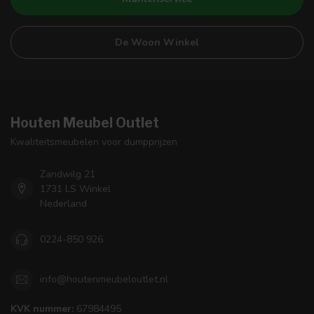
De Woon Winkel
Houten Meubel Outlet
Kwaliteitsmeubelen voor dumpprijzen
Zandwilg 21
1731 LS Winkel
Nederland
0224-850 926
info@houtenmeubeloutlet.nl
KVK nummer:
67984495