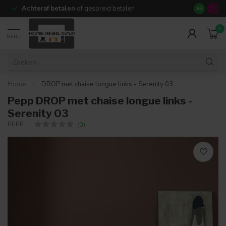
Achteraf betalen
of gespreid betalen
14 dagen b
9.3
0
MENU
Home
/
DROP met chaise longue links - Serenity 03
Pepp DROP met chaise longue links -
Serenity 03
(0)
PEPP