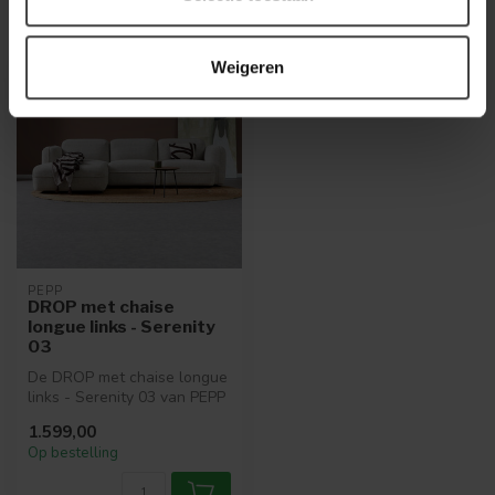
Recent bekeken
Weigeren
PEPP
DROP met chaise
longue links - Serenity
03
De DROP met chaise longue
links - Serenity 03 van PEPP
is een moderne en comfort...
1.599,00
Op bestelling