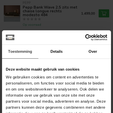
PEPP
Pepp Bank Wave 2.5 zits met
chaise longue rechts
1.499,00
modesto 484
Op voorraad
TOWER LIVING
Tower Living Bank Leeds - 2,5
zits + ottomane Rechts - City
1.989,00
355 Flesgroen -
Toestemming
Details
Over
1.499,00
Showroommodel
Op voorraad
Deze website maakt gebruik van cookies
PEPP
We gebruiken cookies om content en advertenties te
Pepp Bank Wave 2.5 zits met
personaliseren, om functies voor social media te bieden
chaise longue links modesto
1.499,00
484
en om ons websiteverkeer te analyseren. Ook delen we
informatie over uw gebruik van onze site met onze
Op voorraad
partners voor social media, adverteren en analyse. Deze
partners kunnen deze gegevens combineren met andere
LABEL51