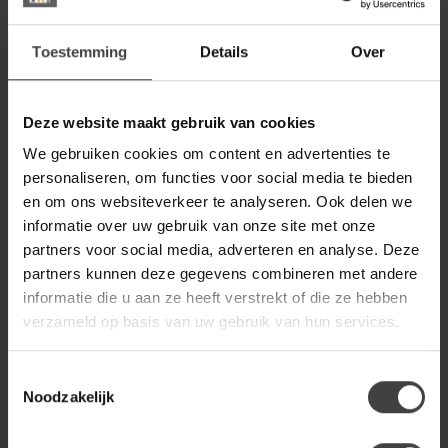
BENOA
Toestemming
Details
Over
Benoa Ovale salontafel
399,00
mango set van 3
309,00
Op voorraad
Deze website maakt gebruik van cookies
We gebruiken cookies om content en advertenties te
WOONSTIJL
personaliseren, om functies voor social media te bieden
WoonStijl Salontafel set van 4
249,00
Teca black
en om ons websiteverkeer te analyseren. Ook delen we
149,00
informatie over uw gebruik van onze site met onze
Op voorraad
partners voor social media, adverteren en analyse. Deze
partners kunnen deze gegevens combineren met andere
BENOA
informatie die u aan ze heeft verstrekt of die ze hebben
Benoa Set van 3 salontafels
299,00
met zwart blad
verzameld op basis van uw gebruik van hun services.
199,00
Op voorraad
Toestemmingsselectie
Noodzakelijk
Heb je een vraag over dit product?