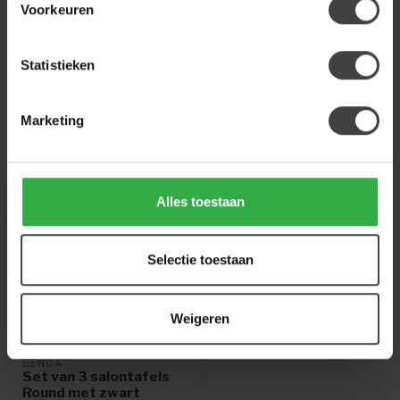
Voorkeuren
Of heb je hulp nodig bij de bestelling? Neem
gerust contact op met onze klantenservice
info@houtenmeubeloutlet.nl
of
+31 224 850
926
. We helpen je graag.
Statistieken
Marketing
Recent bekeken
-50%
Alles toestaan
Selectie toestaan
Weigeren
BENOA
Set van 3 salontafels
Round met zwart