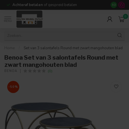
Achteraf betalen
of gespreid betalen
14 dagen b
9.3
0
MENU
Home
/
Set van 3 salontafels Round met zwart mangohouten blad
Benoa Set van 3 salontafels Round met
zwart mangohouten blad
(0)
BENOA
-50%