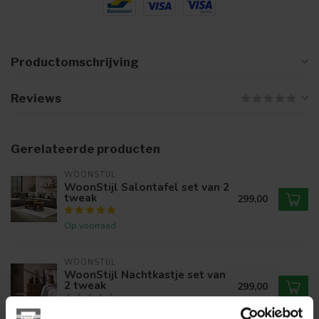
Productomschrijving
Reviews
Gerelateerde producten
WOONSTIJL
WoonStijl Salontafel set van 2
tweak
299,00
Op voorraad
WOONSTIJL
WoonStijl Nachtkastje set van
2 tweak
299,00
Op voorraad