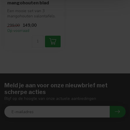
mangohouten blad
Een mooie set van 3
mangohouten salontafels.
Deze salontafels is voorzien
149,00
299,00
van ee...
Op voorraad
Meld je aan voor onze nieuwbrief met
scherpe acties
Blijf op de hoogte van onze actuele aanbiedingen