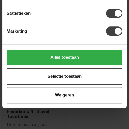
info@houtenmeubeloutlet.nl
of
+31 224 850
926
. We helpen je graag.
Statistieken
Marketing
Recent bekeken
Alles toestaan
Selectie toestaan
Weigeren
WOONSTIJL
Hanglamp 4+3 oval
facet mix
Deze trendy hanglamp is