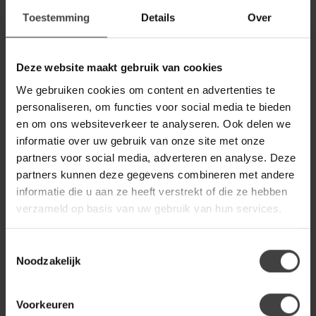
WOONSTIJL
WoonStijl Hanglamp 3L Globe
Toestemming
Details
Over
299,00
koper
149,00
Op voorraad
Deze website maakt gebruik van cookies
We gebruiken cookies om content en advertenties te
WOONSTIJL
WoonStijl Plafondlamp Bar 7-
personaliseren, om functies voor social media te bieden
lichts Sienna bruin
139,95
en om ons websiteverkeer te analyseren. Ook delen we
informatie over uw gebruik van onze site met onze
Op voorraad
partners voor social media, adverteren en analyse. Deze
partners kunnen deze gegevens combineren met andere
WOONSTIJL
WoonStijl Hanglamp 4+3L
informatie die u aan ze heeft verstrekt of die ze hebben
Sfera tricolore Artic Zwart
199,00
verzameld op basis van uw gebruik van hun services.
Op voorraad
Toestemmingsselectie
Noodzakelijk
Heb je een vraag over dit product?
Of heb je hulp nodig bij de bestelling? Neem
Voorkeuren
gerust contact op met onze klantenservice