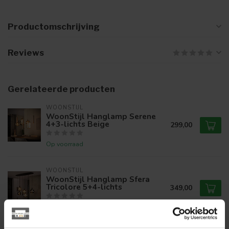
Productomschrijving
Reviews
Gerelateerde producten
WOONSTIJL
WoonStijl Hanglamp Serene
4+3-lichts Beige
299,00
Op voorraad
WOONSTIJL
WoonStijl Hanglamp Sfera
Tricolore 5+4-lichts
349,00
Op voorraad