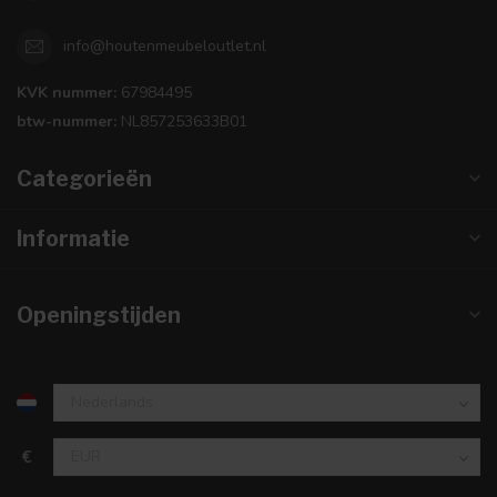
info@houtenmeubeloutlet.nl
KVK nummer:
67984495
btw-nummer:
NL857253633B01
Categorieën
Informatie
Openingstijden
€