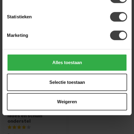
926
. We helpen je graag.
Statistieken
Recent bekeken
Marketing
-16%
Alles toestaan
Selectie toestaan
Weigeren
BENOA
Bureau mango met 2
lades en schuin
onderstel