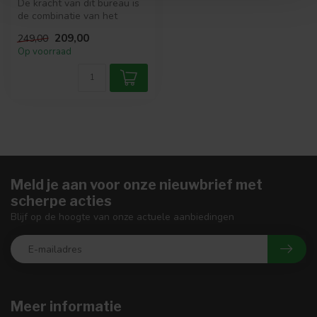
De kracht van dit bureau is
de combinatie van het
ontwerp met het gebruik
209,00
249,00
van di...
Op voorraad
Meld je aan voor onze nieuwbrief met
scherpe acties
Blijf op de hoogte van onze actuele aanbiedingen
Meer informatie