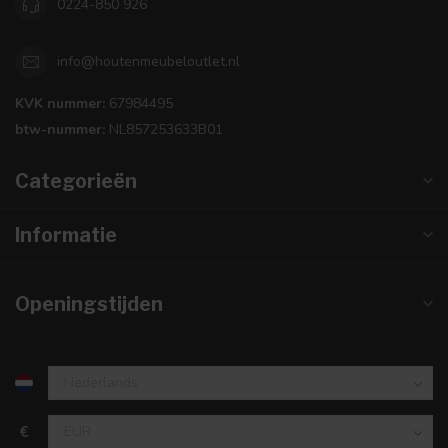
0224-850 926
info@houtenmeubeloutlet.nl
KVK nummer:
67984495
btw-nummer:
NL857253633B01
Categorieën
Informatie
Openingstijden
€