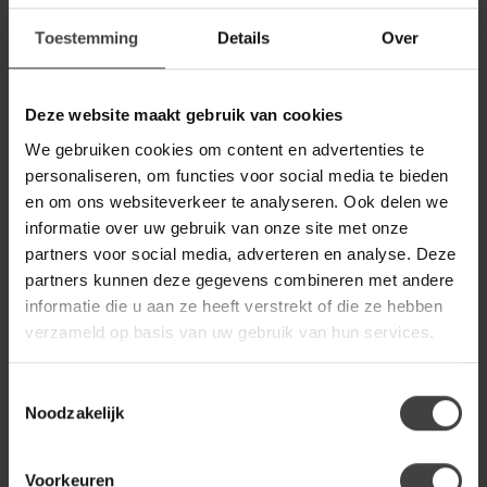
Benoa Bureau Mango met
499,00
lades
349,00
Toestemming
Details
Over
Op voorraad
Deze website maakt gebruik van cookies
BENOA
Benoa Sidetable industrial
269,00
We gebruiken cookies om content en advertenties te
Mango
139,00
personaliseren, om functies voor social media te bieden
Op voorraad
en om ons websiteverkeer te analyseren. Ook delen we
informatie over uw gebruik van onze site met onze
partners voor social media, adverteren en analyse. Deze
BENOA
Benoa Sidetable Mango met
partners kunnen deze gegevens combineren met andere
349,00
lades
299,00
informatie die u aan ze heeft verstrekt of die ze hebben
verzameld op basis van uw gebruik van hun services.
Op voorraad
Toestemmingsselectie
Noodzakelijk
Heb je een vraag over dit product?
Of heb je hulp nodig bij de bestelling? Neem
gerust contact op met onze klantenservice
Voorkeuren
info@houtenmeubeloutlet.nl
of
+31 224 850