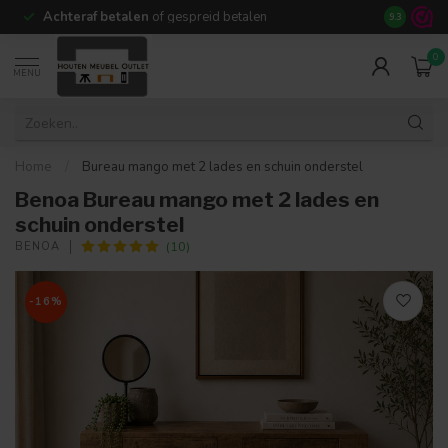
Achteraf betalen
of gespreid betalen
14 dagen b
9.3
0
MENU
Home
/
Bureau mango met 2 lades en schuin onderstel
Benoa Bureau mango met 2 lades en
schuin onderstel
(10)
BENOA
-16%