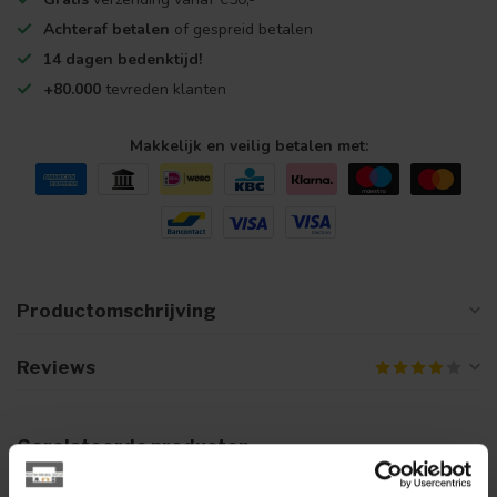
Achteraf betalen
of gespreid betalen
14 dagen bedenktijd!
+80.000
tevreden klanten
Makkelijk en veilig betalen met:
Productomschrijving
Reviews
Gerelateerde producten
BENOA