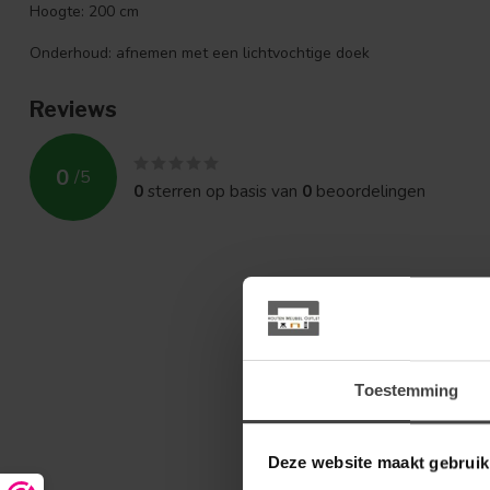
Hoogte: 200 cm
Onderhoud: afnemen met een lichtvochtige doek
Reviews
0
/
5
0
sterren op basis van
0
beoordelingen
Toestemming
Deze website maakt gebruik