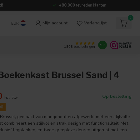
d!
+80.000
tevreden klanten
0
Mijn account
Verlanglijst
EUR
9.3
1808
beoordelingen
Boekenkast Brussel Sand | 4
0
Op bestelling
Incl. btw
00
russel, gemaakt van mangohout en afgewerkt met een stijlvolle
st combineert een stijlvol en strak design met functionaliteit. Met
nclusief legplanken, en twee greeploze deuren uitgerust met een