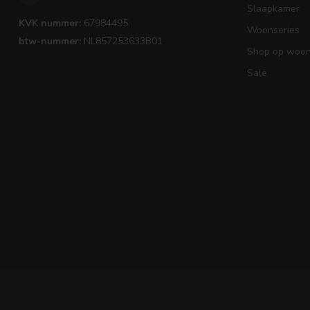
Slaapkamer
KVK nummer:
67984495
Woonseries
btw-nummer:
NL857253633B01
Shop op woons
Sale