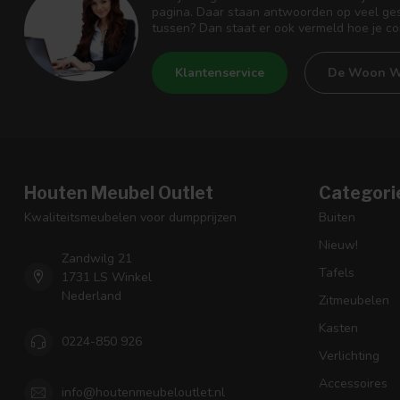
pagina. Daar staan antwoorden op veel ges
tussen? Dan staat er ook vermeld hoe je c
Klantenservice
De Woon W
Houten Meubel Outlet
Categori
Kwaliteitsmeubelen voor dumpprijzen
Buiten
Nieuw!
Zandwilg 21
Tafels
1731 LS Winkel
Nederland
Zitmeubelen
Kasten
0224-850 926
Verlichting
Accessoires
info@houtenmeubeloutlet.nl