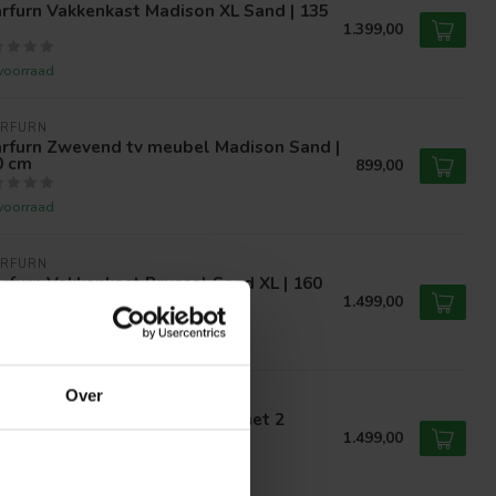
rfurn Vakkenkast Madison XL Sand | 135
1.399,00
voorraad
ARFURN
arfurn Zwevend tv meubel Madison Sand |
0 cm
899,00
voorraad
ARFURN
rfurn Vakkenkast Brussel Sand XL | 160
1.499,00
voorraad
Over
WIE
jwie Rovaniemi wandkast 140 met 2
ren en 2 lades, Naturel eiken
1.499,00
voorraad