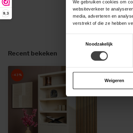
We gebruiken cookies om cont
websiteverkeer te analyseren
9,3
media, adverteren en analys
verstrekt of die ze hebben v
Toestemmingsselectie
Noodzakelijk
Recent bekeken
-43%
Weigeren