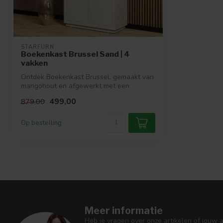
STARFURN
Boekenkast Brussel Sand | 4
vakken
Ontdek Boekenkast Brussel, gemaakt van
mangohout en afgewerkt met een
stijlvolle...
499,00
879,00
Op bestelling
Meer informatie
Heb je vragen over onze artikelen of jouw 