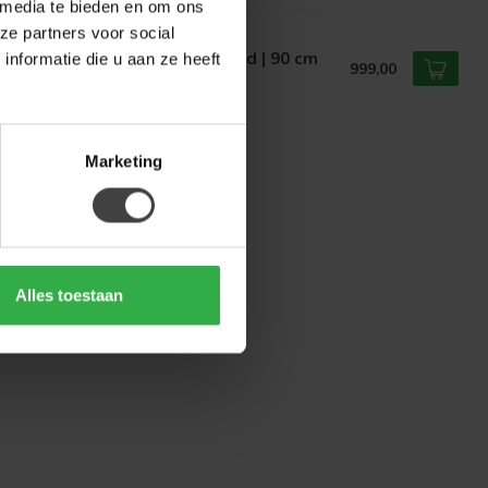
 media te bieden en om ons
ze partners voor social
ARFURN
rfurn Vakkenkast Madison Sand | 90 cm
nformatie die u aan ze heeft
999,00
voorraad
Marketing
Alles toestaan