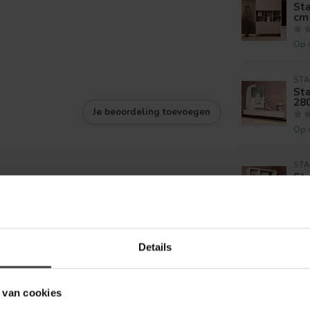
Sta
cm
Op 
ST
St
28
Je beoordeling toevoegen
Op 
ST
Sta
cm
Op 
Details
NIJ
Ni
deu
 van cookies
Op 