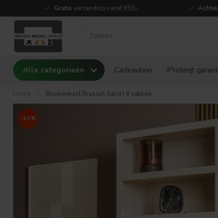
Gratis
verzending vanaf €50,-
Achter
Alle categorieën
Cadeaubon
iProteqt garant
Home
/
Boekenkast Brussel Sand | 4 vakken
-43%