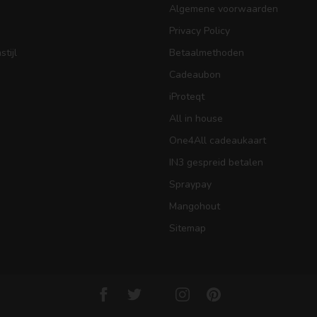
Algemene voorwaarden
Privacy Policy
tijl
Betaalmethoden
Cadeaubon
iProteqt
All in house
One4All cadeaukaart
IN3 gespreid betalen
Spraypay
Mangohout
Sitemap