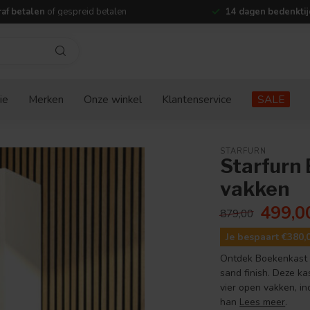
af betalen
of gespreid betalen
14 dagen bedenktij
ie
Merken
Onze winkel
Klantenservice
SALE
STARFURN
Starfurn 
vakken
499,0
879,00
Je bespaart €380,
Ontdek Boekenkast B
sand finish. Deze ka
vier open vakken, i
han
Lees meer
.