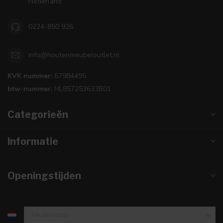
Nederland
0224-850 926
info@houtenmeubeloutlet.nl
KVK nummer:
67984495
btw-nummer:
NL857253633B01
Categorieën
Informatie
Openingstijden