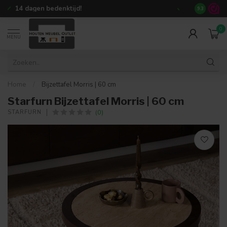
+80.000
tevreden klanten
9.3
0
MENU
Home
/
Bijzettafel Morris | 60 cm
Starfurn Bijzettafel Morris | 60 cm
(0)
STARFURN