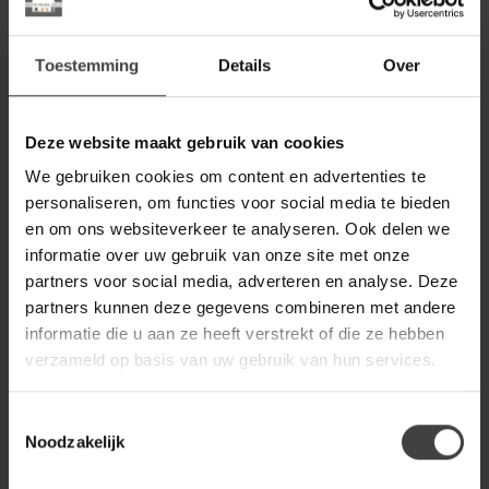
Op voorraad
Toestemming
Details
Over
NIJWIE
Nijwie Salontafel Formaggio
Edam Ø68 Off-white
289,00
Deze website maakt gebruik van cookies
Op voorraad
We gebruiken cookies om content en advertenties te
personaliseren, om functies voor social media te bieden
NIJWIE
en om ons websiteverkeer te analyseren. Ook delen we
Nijwie Bijzettafel Formaggio
Beemster Ø45 bruin
209,00
informatie over uw gebruik van onze site met onze
partners voor social media, adverteren en analyse. Deze
Op voorraad
partners kunnen deze gegevens combineren met andere
informatie die u aan ze heeft verstrekt of die ze hebben
WOONSTIJL
verzameld op basis van uw gebruik van hun services.
WoonStijl Eetkamertafel 180
ceramic travertinlook
399,00
Toestemmingsselectie
Op voorraad
Noodzakelijk