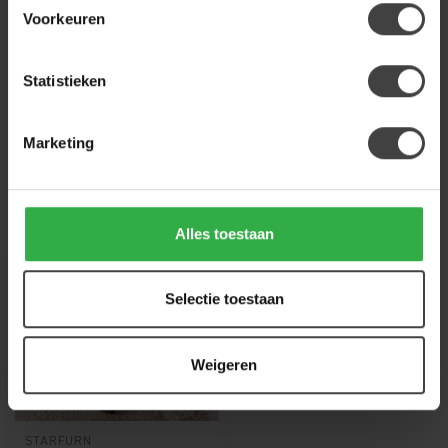
Voorkeuren
Heb je een vraag over dit product?
Of heb je hulp nodig bij de bestelling? Neem
gerust contact op met onze klantenservice
Statistieken
info@houtenmeubeloutlet.nl
of
+31 224 850
926
. We helpen je graag.
Marketing
Recent bekeken
Alles toestaan
Selectie toestaan
Weigeren
STARFURN