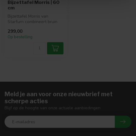
Bijzettafel Morris | 60
cm
Bijzettafel Morris van
Starfurn combineert bruin
mangohout met een
299,00
travertin bla...
Op bestelling
Meld je aan voor onze nieuwbrief met
scherpe acties
Blijf op de hoogte van onze actuele aanbiedingen