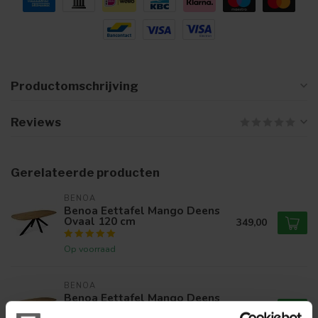
Productomschrijving
Reviews
Gerelateerde producten
BENOA
Benoa Eettafel Mango Deens
Ovaal 120 cm
349,00
Op voorraad
BENOA
Benoa Eettafel Mango Deens
Ovaal 140 cm
399,00