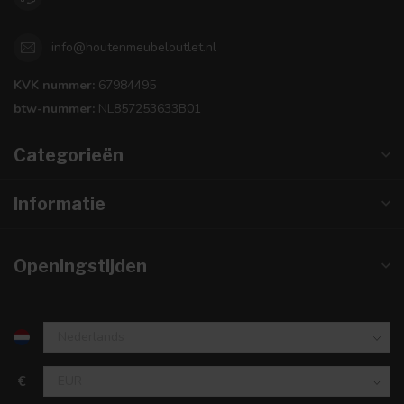
info@houtenmeubeloutlet.nl
KVK nummer:
67984495
btw-nummer:
NL857253633B01
Categorieën
Informatie
Openingstijden
€