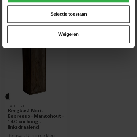
926
. We helpen je graag.
Selectie toestaan
Recent bekeken
Weigeren
LABEL51
Bergkast Nori -
Espresso - Mangohout -
140 cm hoog -
linksdraaiend
Bergkast Nori in de kleur