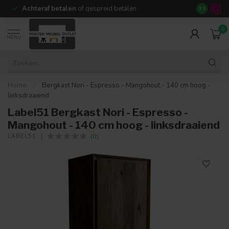
Achteraf betalen
of gespreid betalen
14 dagen b
9.3
0
MENU
Home
/
Bergkast Nori - Espresso - Mangohout - 140 cm hoog -
linksdraaiend
Label51 Bergkast Nori - Espresso -
Mangohout - 140 cm hoog - linksdraaiend
(0)
LABEL51