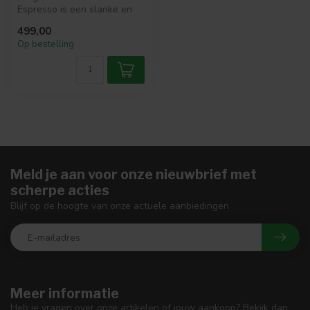
Espresso is een slanke en
stijlvolle opbergkast van
499,00
ma...
Op bestelling
Meld je aan voor onze nieuwbrief met
scherpe acties
Blijf op de hoogte van onze actuele aanbiedingen
Meer informatie
Heb je vragen over onze artikelen of jouw aankoop? Bekijk dan