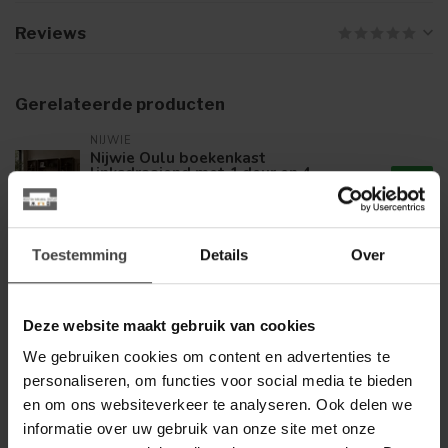
Reviews
Gerelateerde producten
NIJWIE
Nijwie Oulu boekenkast
linksdraaiend met 1 deur en 4
799,00
open vakken Dark Chocolate
Op voorraad
Toestemming
Details
Over
NIJWIE
Nijwie Oulu boekenkast
rechtsdraaiend met 1 deur en 4
799,00
open vakken Dark Chocolate
Deze website maakt gebruik van cookies
We gebruiken cookies om content en advertenties te
Op voorraad
personaliseren, om functies voor social media te bieden
en om ons websiteverkeer te analyseren. Ook delen we
LABEL51
informatie over uw gebruik van onze site met onze
Label51 LABEL51 Bergkast