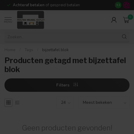
Achteraf betalen
of gespreid betalen
14 dagen b
9.3
0
MENU
Home
/
Tags
/
bijzettafel blok
Producten getagd met bijzettafel
blok
Filters
Geen producten gevonden!