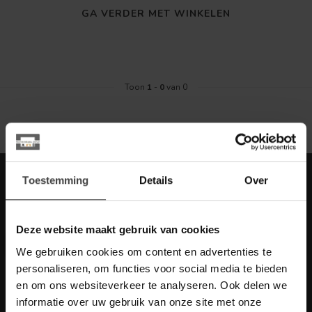
GA VERDER MET WINKELEN
Toon
1
-
0
van 0
Meld je aan voor onze nieuwbrief met
Toestemming
Details
Over
scherpe acties
Blijf op de hoogte van onze actuele aanbiedingen
Deze website maakt gebruik van cookies
We gebruiken cookies om content en advertenties te
personaliseren, om functies voor social media te bieden
en om ons websiteverkeer te analyseren. Ook delen we
Meer informatie
informatie over uw gebruik van onze site met onze