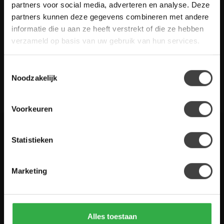
Heb je vragen over onze artikelen of jouw aankoop? Bekijk dan
partners voor social media, adverteren en analyse. Deze
de klantenservice pagina. Daar staan antwoorden op veel
partners kunnen deze gegevens combineren met andere
gestelde vragen. Staat jouw vraag er niet tussen? Dan staat er
informatie die u aan ze heeft verstrekt of die ze hebben
ook vermeld hoe je contact met ons kunt opnemen.
verzameld op basis van uw gebruik van hun services.
Klantenservice
Toestemmingsselectie
Noodzakelijk
De Woon Winkel
Voorkeuren
Statistieken
Houten Meubel Outlet
Kwaliteitsmeubelen voor dumpprijzen
Marketing
Zandwilg 21
1731 LS Winkel
Nederland
Alles toestaan