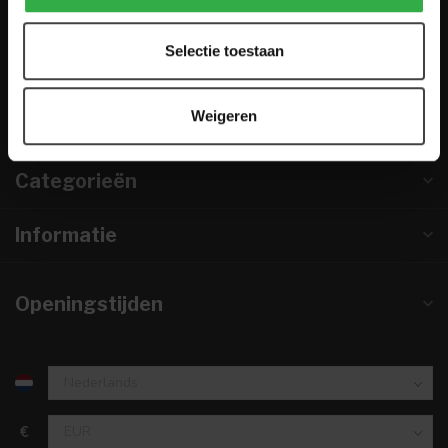
0224-850 926
Selectie toestaan
info@houtenmeubeloutlet.nl
KVK nummer:
67984495
Weigeren
btw-nummer:
NL857253633B01
Categorieën
Informatie
Openingstijden
€